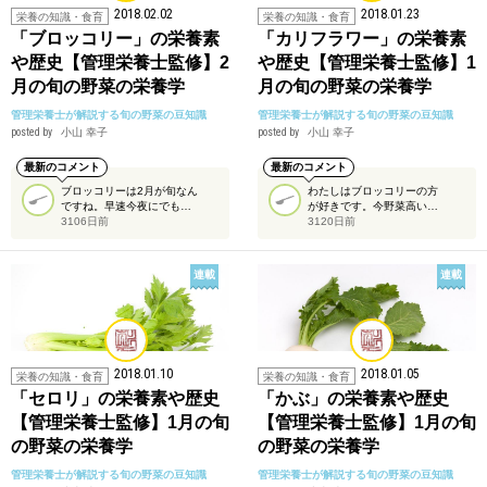
2018.02.02
2018.01.23
栄養の知識・食育
栄養の知識・食育
「ブロッコリー」の栄養素
「カリフラワー」の栄養素
や歴史【管理栄養士監修】2
や歴史【管理栄養士監修】1
月の旬の野菜の栄養学
月の旬の野菜の栄養学
管理栄養士が解説する旬の野菜の豆知識
管理栄養士が解説する旬の野菜の豆知識
posted by
小山 幸子
posted by
小山 幸子
最新のコメント
最新のコメント
ブロッコリーは2月が旬なん
わたしはブロッコリーの方
ですね。早速今夜にでも…
が好きです。今野菜高い…
3106日前
3120日前
連載
連載
2018.01.10
2018.01.05
栄養の知識・食育
栄養の知識・食育
「セロリ」の栄養素や歴史
「かぶ」の栄養素や歴史
【管理栄養士監修】1月の旬
【管理栄養士監修】1月の旬
の野菜の栄養学
の野菜の栄養学
管理栄養士が解説する旬の野菜の豆知識
管理栄養士が解説する旬の野菜の豆知識