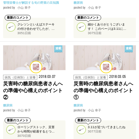
管理栄養士が解説する旬の野菜の豆知識
糖尿病
posted by
小山 幸子
posted by
小山 幸子
最新のコメント
最新のコメント
クレソンといえばステーキ
細かくありがとうございま
の付け合わせでしたが、…
す！ このページは3.11に…
3051日前
3075日前
連載
連載
2018.03.07
2018.03.05
病気（症例別）と栄養
病気（症例別）と栄養
災害時の糖尿病患者さんへ
災害時の糖尿病患者さんへ
の準備や心構えのポイント
の準備や心構えのポイント
②
①
糖尿病
糖尿病
posted by
小山 幸子
posted by
小山 幸子
最新のコメント
最新のコメント
ローリングストック、災害
3.11が近づいてきましたね
から時間が経過するとつ…
3077日前
3070日前