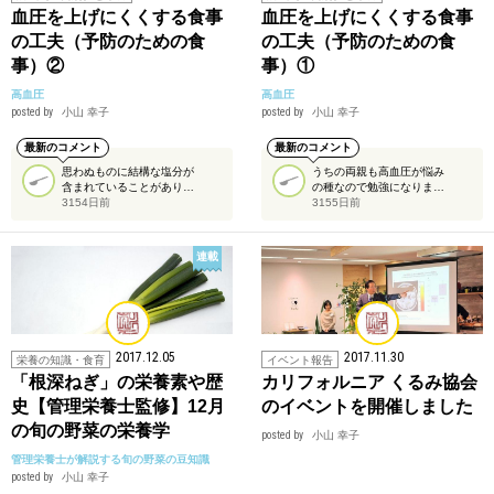
血圧を上げにくくする食事
血圧を上げにくくする食事
の工夫（予防のための食
の工夫（予防のための食
事）②
事）①
高血圧
高血圧
posted by
小山 幸子
posted by
小山 幸子
最新のコメント
最新のコメント
思わぬものに結構な塩分が
うちの両親も高血圧が悩み
含まれていることがあり…
の種なので勉強になりま…
3154日前
3155日前
連載
2017.12.05
2017.11.30
栄養の知識・食育
イベント報告
「根深ねぎ」の栄養素や歴
カリフォルニア くるみ協会
史【管理栄養士監修】12月
のイベントを開催しました
の旬の野菜の栄養学
posted by
小山 幸子
管理栄養士が解説する旬の野菜の豆知識
posted by
小山 幸子