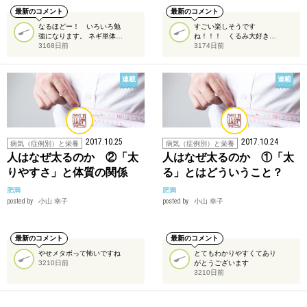
最新のコメント
最新のコメント
なるほどー！ いろいろ勉
すごい楽しそうです
強になります。 ネギ単体…
ね！！！ くるみ大好き…
3168日前
3174日前
連載
連載
2017.10.25
2017.10.24
病気（症例別）と栄養
病気（症例別）と栄養
人はなぜ太るのか ②「太
人はなぜ太るのか ①「太
りやすさ」と体質の関係
る」とはどういうこと？
肥満
肥満
posted by
小山 幸子
posted by
小山 幸子
最新のコメント
最新のコメント
やせメタボって怖いですね
とてもわかりやすくてあり
3210日前
がとうございます
3210日前