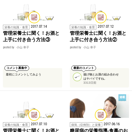
2017.07.14
2017.07.12
栄養の知識・食育
栄養の知識・食育
管理栄養士に聞く！お酒と
管理栄養士に聞く！お酒と
上手に付き合う方法③
上手に付き合う方法②
posted by
小山 幸子
posted by
小山 幸子
コメント募集中
最新のコメント
最初にコメントしてみよう
揚げ物とお酒の組み合わせ
はヤバイですね。
3313日前
連載
2017.07.10
2017.06.16
栄養の知識・食育
病気（症例別）と栄養
管理栄養士に聞く！お酒と
糖尿病の栄養指導-食事のお