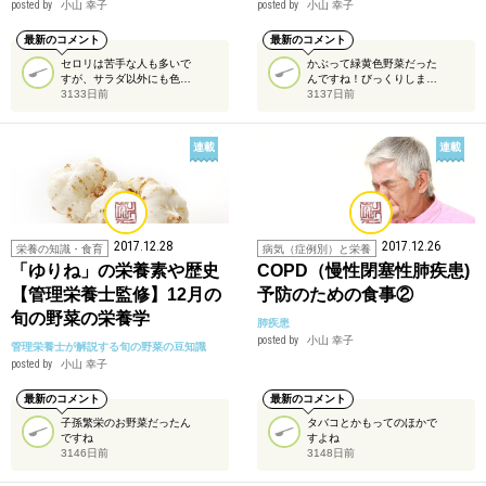
posted by
小山 幸子
posted by
小山 幸子
最新のコメント
最新のコメント
セロリは苦手な人も多いで
かぶって緑黄色野菜だった
すが、サラダ以外にも色…
んですね！びっくりしま…
3133日前
3137日前
連載
連載
2017.12.28
2017.12.26
栄養の知識・食育
病気（症例別）と栄養
「ゆりね」の栄養素や歴史
COPD（慢性閉塞性肺疾患)
【管理栄養士監修】12月の
予防のための食事②
旬の野菜の栄養学
肺疾患
posted by
小山 幸子
管理栄養士が解説する旬の野菜の豆知識
posted by
小山 幸子
最新のコメント
最新のコメント
子孫繁栄のお野菜だったん
タバコとかもってのほかで
ですね
すよね
3146日前
3148日前