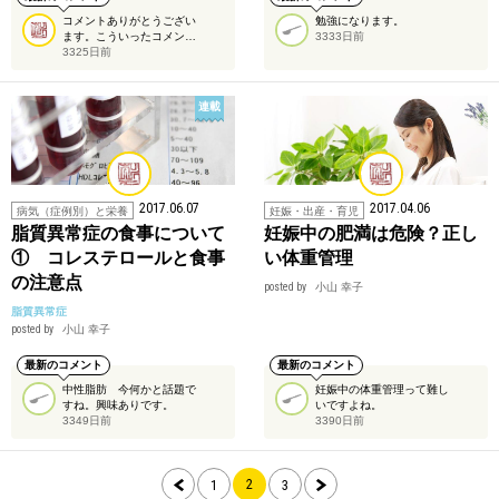
コメントありがとうござい
勉強になります。
ます。こういったコメン…
3333日前
3325日前
連載
2017.06.07
2017.04.06
病気（症例別）と栄養
妊娠・出産・育児
脂質異常症の食事について
妊娠中の肥満は危険？正し
① コレステロールと食事
い体重管理
の注意点
posted by
小山 幸子
脂質異常症
posted by
小山 幸子
最新のコメント
最新のコメント
中性脂肪 今何かと話題で
妊娠中の体重管理って難し
すね。興味ありです。
いですよね。
3349日前
3390日前
2
1
3