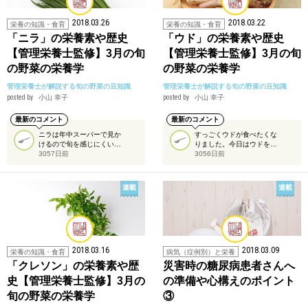
2018.03.26
2018.03.22
栄養の知識・食育
栄養の知識・食育
「ニラ」の栄養素や歴史
「ウド」の栄養素や歴史
【管理栄養士監修】3月の旬
【管理栄養士監修】3月の旬
の野菜の栄養学
の野菜の栄養学
管理栄養士が解説する旬の野菜の豆知識
管理栄養士が解説する旬の野菜の豆知識
posted by
小山 幸子
posted by
小山 幸子
最新のコメント
最新のコメント
ニラは年中スーパーで見か
すっごくウドが食べたくな
けるので旬を感じにくい…
りました。今日はウドを…
3057日前
3056日前
連載
連載
2018.03.16
2018.03.09
栄養の知識・食育
病気（症例別）と栄養
「クレソン」の栄養素や歴
災害時の糖尿病患者さんへ
史【管理栄養士監修】3月の
の準備や心構えのポイント
旬の野菜の栄養学
③