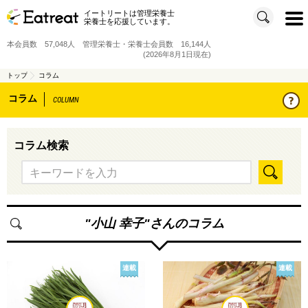
イートリートは管理栄養士
t
栄養士を応援しています。
o
g
g
本会員数 57,048人 管理栄養士・栄養士会員数 16,144人
l
e
(2026年8月1日現在)
n
a
v
トップ
コラム
i
g
コラム
a
COLUMN
t
i
o
n
コラム検索
"
小山 幸子
"さんのコラム
連載
連載