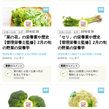
連載
連載
2018.02.28
2018.02.05
栄養の知識・食育
栄養の知識・食育
「菜の花」の栄養素や歴史
「セリ」の栄養素や歴史
【管理栄養士監修】2月の旬
【管理栄養士監修】2月の旬
の野菜の栄養学
の野菜の栄養学
管理栄養士が解説する旬の野菜の豆知識
管理栄養士が解説する旬の野菜の豆知識
posted by
小山 幸子
posted by
小山 幸子
最新のコメント
最新のコメント
菜の花にも色々な食べ方が
確かにお雑煮に入れた時の
あるんですね！
風味たまらないですねー…
3084日前
3105日前
連載
連載