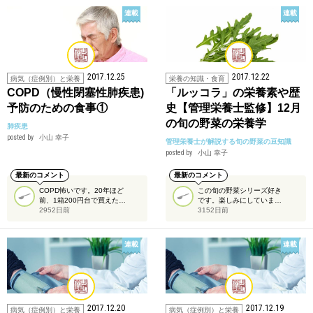
連載
連載
2017.12.25
2017.12.22
病気（症例別）と栄養
栄養の知識・食育
COPD（慢性閉塞性肺疾患)
「ルッコラ」の栄養素や歴
予防のための食事①
史【管理栄養士監修】12月
の旬の野菜の栄養学
肺疾患
posted by
小山 幸子
管理栄養士が解説する旬の野菜の豆知識
posted by
小山 幸子
最新のコメント
最新のコメント
COPD怖いです。20年ほど
この旬の野菜シリーズ好き
前、1箱200円台で買えた…
です。楽しみにしていま…
2952日前
3152日前
連載
連載
2017.12.20
2017.12.19
病気（症例別）と栄養
病気（症例別）と栄養