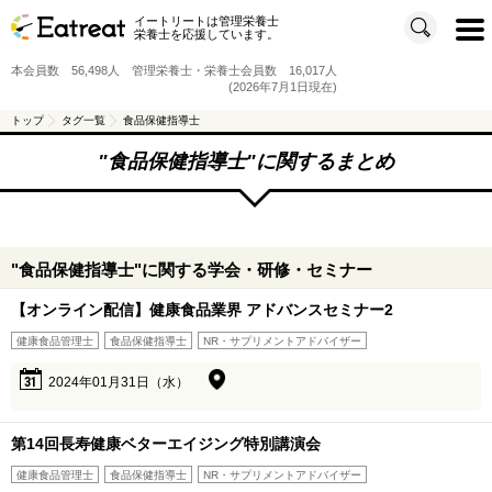
イートリートは管理栄養士
t
栄養士を応援しています。
o
g
g
本会員数 56,498人 管理栄養士・栄養士会員数 16,017人
l
e
(2026年7月1日現在)
n
a
v
トップ
タグ一覧
食品保健指導士
i
g
a
"
食品保健指導士
"に関するまとめ
t
i
o
n
"食品保健指導士"に関する学会・研修・セミナー
【オンライン配信】健康食品業界 アドバンスセミナー2
健康食品管理士
食品保健指導士
NR・サプリメントアドバイザー
31
2024年01月31日（水）
第14回長寿健康ベターエイジング特別講演会
健康食品管理士
食品保健指導士
NR・サプリメントアドバイザー