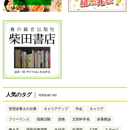
人気のタグ
POPULAR TAG
管理栄養士の仕事
キャリアアップ
学会
キャリア
フリーランス
国家試験
資格
文部科学省
栄養教諭
働き方
国民栄養調査
生化学
生理学
CSR
スポーツ