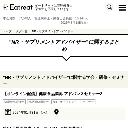
イートリートは管理栄養士
t
栄養士を応援しています。
o
g
g
本会員数 57,048人 管理栄養士・栄養士会員数 16,144人
l
e
(2026年8月1日現在)
n
a
v
トップ
タグ一覧
NR・サプリメントアドバイザー
i
g
a
"
NR・サプリメントアドバイザー
"に関するまと
t
i
め
o
n
"NR・サプリメントアドバイザー"に関する学会・研修・セミナ
ー
【オンライン配信】健康食品業界 アドバンスセミナー2
健康食品管理士
食品保健指導士
NR・サプリメントアドバイザー
31
2024年01月31日（水）