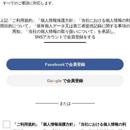
（2）犯罪行為に関連する行為。
すべてのご要請に対応します。
個人情報保護方針の「
当社における個人情報の利用目的について
」に記載の通り
■保有個人データの利用目的
（3）当社のサーバーまたはネットワークの機能を破壊したり、妨害したりす
です。
・お取引先様の個人情報：営業その他業務管理のため
る行為。
・役員等を含む従業者の個人情報：当社の人事労務管理のため
（4）当社のサービスの運営を妨害するおそれのある行為。
4. 個人情報の提供
・採用応募者に関する個人情報：採用審査のため
上記「ご利用規約」「個人情報保護方針」「当社における個人情報の利
（5）他のユーザーに関する個人情報等を収集または蓄積する行為。
当社は、今回取得する個人情報につきまして、法令の定めなどにより第三者に提
用目的について」「保有個人データ又は第三者提供記録に関する事項の
（6）他のユーザーに成り済ます行為。
供する場合がありますが、あらかじめ同意をいただくことなく第三者に提供する
■保有個人データ又は第三者提供記録に関する苦情及び請求（開示/訂正等）の申し
周知」「当社の個人情報の取り扱いについて」を承諾し、
（7）当社のサービスに関連して、反社会的勢力に対して直接または間接に利
ことはありません。
出
益を供与する行為。
SNSアカウントで会員登録をする
「個人情報保護に関するお問い合わせ先」までご相談ください。手続きをご案内
（8）当社、本サービスの他の利用者または第三者の知的財産権、肖像権、プ
━━━━━━━━━━━━━━━━━━
5. 個人情報の取り扱いを委託することについて
します。
ライバシー、名誉その他の権利または利益を侵害する行為。
当社は、前記3の利用目的を達成するために、必要な範囲内で当社の個人情報保護
（9）過度に暴力的な表現、露骨な性的表現、人種、国籍、信条、性別、社会
基準に合格した委託先に個人情報の取り扱いを委託することがあります。
■保有個人データの安全管理措置
的身分、門地等による差別につながる表現、自殺、自傷行為、薬物乱用を
当社では、個人データの取扱いについて、以下の安全管理措置を講じる手順を策
誘引または助長する表現、その他反社会的な内容を含み他人に不快感を与
6. 個人情報に関する本人の権利（利用目的の通知・開示・訂正・追加・削除・利
定し、個人情報保護マネジメントシステムを運用しています。
Facebookで会員登録
える表現を、投稿または送信する行為。
用又は提供の拒否等）
組織的安全管理措置
（10）営業、宣伝、広告、勧誘、その他営利を目的とする行為（当社の認め
個人情報保護法に定められた開示等のご本人の権利を行使される場合は、法、及
個人データの取扱いに関する管理責任者（個人情報保護管理者）の設置
たものを除きます。）、性行為やわいせつな行為を目的とする行為、面識
びJIS規格の定めるところに従って、適切に対応いたします。開示等のお取り扱い
個人データを定期的な見直しとリスクアセスメントを実施し、適切な個人データ
G
o
o
g
l
e
で会員登録
のない異性との出会いや交際を目的とする行為、他の利用者に対する嫌が
に関しては、当社WEBサイトをご覧になるか、下記窓口にお問い合わせ下さい。
の管理を実施
らせや誹謗中傷を目的とする行為、その他本サービスが予定している利用
（開示等のご請求窓口）
個人データを取り扱う従業者、及び当該従業者が取り扱える個人データの範囲を
目的と異なる目的で本サービスを利用する行為。
株式会社アイ・キューブ 個人情報に関するお問い合わせ担当
明確化。
（11）宗教活動または宗教団体への勧誘行為。
住所 芦屋市打出小槌町8-15-2F
個人データに係る漏えい等のインシデント（緊急事態の）発生、またはその兆候
（12）その他、当社が不適切と判断する行為。
電話 （0797）23-5761
━━━━━━ または ━━━━━━
を把握した場合の社内対応体制、関係機関への報告体制を整備。
第8条（本サービスの提供の停止等）
個人データの取扱い状況、個人情報保護マネジメントシステムの運用状況に対
7. ご本人が個人情報を提供することの任意性及び当該情報を提供しなかった場合
し、定期的に自己点検を実施するとともに、内部および外部第三者機関による監
1. 当社は、以下のいずれかの事由があると判断した場合、ユーザーに事前に通知
にご本人に生じる結果
査を実施。
することなく本サービスの全部または一部の提供を停止または中断することが
個人情報をご提供いただくことは、ご本人の任意です。しかし、必要な情報をご
人的安全管理措置
「ご利用規約」「個人情報保護方針」「当社における個人情報の利
できるものとします。
提供いただけない場合、お問合せに対するご回答ができない場合があります。
個人情報の取扱いに関する遵守事項について、従業者に定期的な研修を実施。
（1）本サービスにかかるコンピュータシステムの保守点検または更新を行う