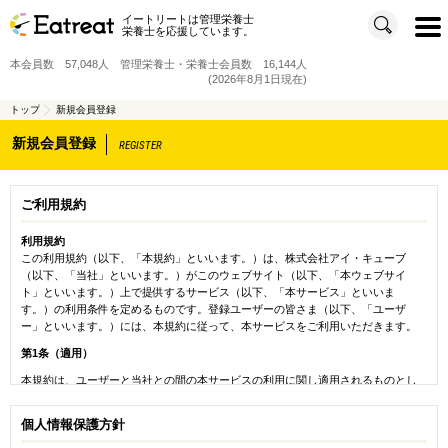
イートリートは管理栄養士
t
栄養士を応援しています。
o
g
g
本会員数 57,048人 管理栄養士・栄養士会員数 16,144人
l
e
(2026年8月1日現在)
n
a
v
トップ
新規会員登録
i
g
新規会員登録
a
REGISTER
t
i
o
n
ご利用規約
利用規約
この利用規約（以下、「本規約」といいます。）は、株式会社アイ・キューブ
（以下、「当社」といいます。）がこのウェブサイト（以下、「本ウェブサイ
ト」といいます。）上で提供するサービス（以下、「本サービス」といいま
す。）の利用条件を定めるものです。登録ユーザーの皆さま（以下、「ユーザ
ー」といいます。）には、本規約に従って、本サービスをご利用いただきます。
第1条（適用）
本規約は、ユーザーと当社との間の本サービスの利用に関し適用されるものとし
ます。
個人情報保護方針
第2条（利用登録）