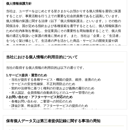
1. 登録希望者が当社の定める方法によって本サービスの利用登録を申請し、当社
個人情報保護方針
がこれを承認することによって、利用登録が完了し、ユーザーとなるものとし
ます。
当社は、ユーザーをはじめとする皆さまからお預かりする個人情報を適切に保護
2. 当社は、利用登録希望者に以下の事由があると判断した場合、利用登録の申請
することが、事業活動を行う上での重要な社会的責務であると認識しています。
を承認しないことがあり、その理由については一切の開示義務を負わないもの
個人情報の保護に関する法律（以下「個人情報保護法」といいます。）その他の
とします。
関係法令、国が定める指針および各種規範を遵守するとともに、個人情報保護の
（1）利用登録の申請に際して虚偽の事項を届け出た場合。
ための社内体制を整備し、全従業員にその重要性を周知徹底することで、個人情
（2）本規約に違反したことがある者からの申請である場合。
報の適正な取扱いと保護の推進に努めます。 また、当社は「企業」と「生活者」
（3）未成年者、成年被後見人、被保佐人または被補助人のいずれかであり、
をつなぐ架け橋として、生活者の声を活かした商品・サービスの開発支援や調
法定代理人、後見人、保佐人または補助人の同意等を得ていなかった場
査・企画業務を行っており、その過程で取り扱う個人情報の保護は欠かすことの
合。
できない基盤であると考えています。この理念のもと、当社は個人情報が常に安
（4）反社会的勢力等（暴力団、暴力団員、右翼団体、反社会的勢力、その他
全かつ適切に取り扱われるよう、継続的な改善に取り組んでまいります。なお、
当社における個人情報の利用目的について
これに準ずる者を意味します。）である、または資金提供その他を通じて
当社が提供する個別サービスにおいて、別途プライバシーポリシーを定めている
反社会的勢力等の維持、運営もしくは経営に協力もしくは関与する等反社
場合には、当該サービスにおける個人情報の取扱いについては、当該個別ポリシ
会的勢力との何らかの交流もしくは関与を行っていると当社が判断した場
当社の取得する個人情報の利用目的は以下の通りです。
ーが優先して適用されます。
合。
1.サービス提供・運営のため
（5）その他、当社が利用登録を相当でないと判断した場合。
- 当社が提供する各種サービス・機能の提供、維持、改善のため
また、以下のとおり本個人情報保護方針を定め、その遵守の徹底を図ることとい
- サービスの安全性確保、不正利用防止のため
第3条（ユーザーIDおよびパスワードの管理）
たします。
- 契約や法律等に基づく権利の行使および義務の履行のため
1. ユーザーは、自己の責任において、本サービスのユーザーIDおよびパスワード
- 本人認証、会員情報の自動表示などのユーザー管理のため
1.当社は、すべての事業で取り扱う個人情報及び役職員等の個人情報に関して、個
を管理するものとします。
2.お問い合わせ・アフターサービス対応のため
人情報の保護に関する法律、行政手続における特定の個人を識別するための番号
2. ユーザーは、いかなる場合にも、ユーザーIDおよびパスワードを第三者に譲渡
- 各種お問い合わせ、ご要望への対応のため
の利用等に関する法律、国が定める指針及びその他の規範を遵守します。
または貸与することはできません。当社は、ユーザーIDとパスワードの組み合
- 課金計算、料金請求、アフターサービスの提供のため
わせが登録情報と一致してログインされた場合には、そのユーザーIDを登録し
- 規約・条件・ポリシー変更など重要なお知らせの通知のため
ているユーザー自身による利用とみなします。
3.アンケート・調査・キャンペーン等の実施のため
2.当社は、事業遂行のために必要な範囲内で利用目的を明確に定め、適切に個人情
- アンケート、座談会、インタビュー等の調査企画の実施および案内送付のため
報の取得、利用及び提供を行います。取得した個人情報は利用目的の範囲内での
保有個人データ又は第三者提供記録に関する事項の周知
第４条（登録内容の変更）
- キャンペーン・懸賞企画の実施および案内送付のため
み利用し、目的外利用を行わないための措置を講じます。
- 調査・座談会・インタビューにおける発言・映像・写真の記録および分析のた
1. 当社への登録事項に変更が生じた場合は、速やかに変更内容を届け出るものと