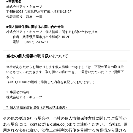
■事業者名
め
します。
3.当社は、前項の措置により取得した個人情報の取り扱いの全部又は一部を委託す
- アンケート回答や座談会参加に対する謝礼の提供・発送のため
株式会社アイ・キューブ
2. 前項の届出を行わなかったことにより、ユーザーが不利益を被ったとしても、
る場合には、十分な保護水準を満たした者を選定し、契約等により適切な措置を
- 当社が委託を受けて行うアンケート・案内・謝礼発送業務のため
〒659-0028 兵庫県芦屋市打出⼩槌町8-15-2F
当社は、一切その責任を負わないものとします。
講じます。
4.情報提供・マーケティングのため
代表取締役 西原 一将
第5条（本サービスの利用環境）
- メールマガジン、カタログ、DM、サービス情報等の提供のため
- 当社または関連会社が実施するサービス・企画等への参加依頼のため
4.当社は、個人情報の漏えい、滅失、毀損等のリスクに対して合理的な安全対策及
■個人情報保護に関するお問い合わせ先
1. ユーザーは、本サービスを利用するために必要な通信機器、ソフトウェア、そ
- 広告効果の測定・分析のため
び是正措置を講じます。
株式会社アイ・キューブ 個人情報に関するお問い合わせ担当
の他これらに付随して必要となるすべての機器（以下｢機器等｣という。）を、
- マーケティングデータの調査・分析、統計資料の作成のため
自己の費用と責任において調達するものとします。また、自己の費用と責任
住所 兵庫県芦屋市打出小槌町8-15-2F
5.採用・雇用管理のため
5.当社は、個人情報の取り扱いに関する苦情や相談に対して遅滞無く対応いたしま
で、任意の電気通信サービスを経由して本サービスに機器等を接続するものと
電話 （0797）23-5761
- 採用選考のため
す。
します。
- 従業員の雇用管理、人事管理のため
お問い合わせフォーム：
https://www.ai-cube.co.jp/contact/
（※外部サイトへ移
2. ユーザーは、本サービスを当社が定めた動作環境下で利用するものとします。
6.求人・職業紹介サービスのため
動します。）
当社の定めた動作環境以外の環境では、本サービスの全部又は一部が利用でき
6.当社は、個人情報保護マネジメントシステムを継続的に見直し、改善いたしま
- 求職者への求人情報提供、求人先への問い合わせ対応のため
当社の個人情報の取り扱いについて
ない場合があります。
7.その他
す。
■認定個人情報保護団体のお知らせ
3. プラグインソフトなどのダウンロードについては、ユーザーの責任と費用負担
- 上記利用目的に付随する目的のため
当社があなたからお預かりします個人情報につきましては、下記の通りの取り扱
株式会社アイ・キューブは個人情報保護法の規定に基づき、「一般財団法人日本
で実施するものとし、当社は一切責任を負わないものとします。
以上
- 上記以外の目的で利用する場合は、個別に利用目的を通知するため
4. 当社が定めた動作環境下の利用であっても、ユーザーが保有するソフトウェア
いとさせていただきます。取り扱い内容につき、ご同意いただいた上でご提供下
情報経済社会推進協会」を認定個人情報保護団体とし、苦情解決の申出先（連絡
及びアプリケーション等の影響により、本サービスが誤作動・作動不良が発生
以上
さい。
先）としています。
した場合については、当社は一切責任を負わないものとします。
（JIS Q 15001の規程に準拠した内容を表記しております。）
認定個人情報保護団体の名称
一般財団法人日本情報経済社会推進協会
第6条（利用料金および支払方法）
1. 事業者の名称
苦情解決の連絡先
1. ユーザーは、本サービス利用の対価として、当社が別途定め、本ウェブサイト
株式会社アイ・キューブ
認定個人情報保護団体事務局
に表示する利用料金を、当社が指定する方法により支払うものとします。
住所
2. ユーザーが利用料金の支払を遅滞した場合には、ユーザーは年14．6％の遅延損
2. 個人情報保護管理者（所属及び連絡先）
〒106-0032 東京都港区六本木一丁目９番９号 六本木ファーストビル内
害金を支払うものとします。
個人情報に関するお問い合わせ担当
電話番号
第7条（禁止事項）
住所 芦屋市打出小槌町8-15-2F
03-5860-7565
その他の要請を行う場合や、当社の個人情報保護方針に関してご質問が
電話 (0797)23-5761
0120-700-779
ある場合には、
contact@ai-cube.co.jp
までご連絡ください。 当社は、適
ユーザーは、本サービスの利用にあたり、以下の行為をしてはなりません。
※当社の業務に関する問合せ先ではございません。
用される法令に従い、法律上の権利の行使を希望するお客様から受ける
（1）法令または公序良俗に違反する行為。
3. 「新規会員登録」より取得した個人情報の利用目的