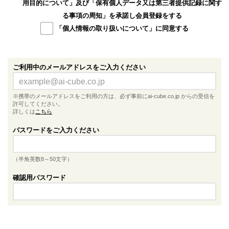
用目的について」及び「保有個人データ又は第三者提供記録に関す
個人情報や機密情報に関する秘密保持義務について就業規則に記載した上で誓約
場合。
8. ご提供いただいた個人情報の取り扱い
書の取り交わしを実施。
る事項の周知」を承諾し会員登録をする
（2）地震、落雷、火災、停電または天災などの不可抗力により、本サービス
当社では、ご提供いただいた個人情報を、JIS Q15001に準拠した個人情報保護マ
物理的安全管理措置
の提供が困難となった場合。
「個人情報の取り扱いについて」に同意する
ネジメントシステムにより、漏洩・紛失などが無いよう安全管理策を実施し、適
個人データを取り扱う区域において、入退室管理、及び持込機器等のネットワー
（3）コンピュータまたは通信回線等が事故により停止した場合。
切に取り扱います。
クへの接続制限を行うと共に、権限を有しない者による個人データの閲覧を防止
（4）その他、当社が本サービスの提供が困難と判断した場合。
する措置を実施。
2. 当社は、本サービスの提供の停止または中断により、ユーザーまたは第三者が
個人データを取り扱う機器、電子媒体、及び書類等の盗難、紛失等を防止するた
被ったいかなる不利益または損害について、理由を問わず一切の責任を負わな
いものとします。
めの措置を実施。
ご利用中のメールアドレスをご入力ください
技術的安全管理措置
第9条（知的財産権について）
個人データを取り扱う情報システムを外部からの不正アクセス、又は不正ソフト
1. ユーザーは、自ら著作権等の必要な知的財産権を有するか、または必要な権利
ウェアから保護する仕組みを導入
※携帯のメールアドレスをご利用の方は、必ず事前にai-cube.co.jp からの受信を
者の許諾を得た文章、画像や映像等の情報のみ、本サービスを利用し、投稿ま
許可してください。
◆アカウント情報の変更及び退会方法
たは編集することができるものとします。
詳しくは
こちら
2. ユーザーが本サービスを利用して投稿または編集した文章、画像、映像等の著
・アカウントの退会: ご登録のデータの削除を行うには、ログイン後に
https://
作権については、当該ユーザーその他既存の権利者に留保されるものとしま
eat-treat.jp/mypage/withdrawal
へアクセスして退会を行うことができま
パスワードをご入力ください
す。ただし、当社は、本サービスを利用して投稿または編集された文章、画
す。
像、映像等を利用できるものとし、ユーザーは、この利用に関して、著作者人
格権を行使しないものとします。
・プロフィール: ご自身のデータは、ログイン後にプロフィールページからア
3. 前項本文の定めるものを除き、本サービスおよび本サービスに関連する一切の
クセスし、必要に応じて消去できます。
（半角英数8～50文字）
情報についての著作権およびその他知的財産権はすべて当社または当社にその
◆ウェブサイトの利用制限
利用を許諾した権利者に帰属し、ユーザーは無断で複製、譲渡、貸与、翻訳、
改変、転載、公衆送信（送信可能化を含みます。）、伝送、配布、出版、営業
確認用パスワード
1.本サイトにおいてはサービス向上のためGoogle, Inc.のGoogle Analyticsを利
使用等をしてはならないものとします。
用してサイトの計測を行っております。お客様は、本サイトを利用するこ
第10条（利用制限および登録抹消）
とでcookieの使用に許可を与えたものとみなし、利用する過程で、サイト
運営のためにお客様の「Cookie情報」を取得する場合があります。「Coo
1. 当社は、以下の場合には、事前の通知なく、投稿データを削除し、ユーザーに
kie情報」とは、お客様が当社のウェブサイトを再度訪問されたときなど
対して本サービスの全部もしくは一部の利用を制限し、またはユーザーとして
に、より便利に閲覧して頂くため、お客様がご使用のコンピュータを識別
の登録を抹消することができるものとします。