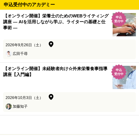
申込受付中のアカデミー
【オンライン開催】栄養士のためのWEBライティング
申込
講座 ― AIを活用しながら学ぶ、ライターの基礎と仕
受付中
事術 ―
2026年9月26日（土）
広田千尋
【オンライン開催】未経験者向け☆外来栄養食事指導
申込
講座【入門編】
受付中
2026年10月3日（土）
加藤知子