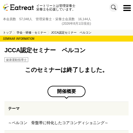
イートリートは管理栄養士
t
栄養士を応援しています。
o
g
g
本会員数 57,048人 管理栄養士・栄養士会員数 16,144人
l
e
(2026年8月1日現在)
n
a
v
トップ
学会・研修・セミナー
JCCA認定セミナー ペルコン
i
SEMINAR INFORMATION
g
a
t
i
JCCA認定セミナー ペルコン
o
n
健康運動指導士
このセミナーは終了しました。
開催概要
テーマ
～ペルコン 骨盤帯に特化したコアコンディショニング～