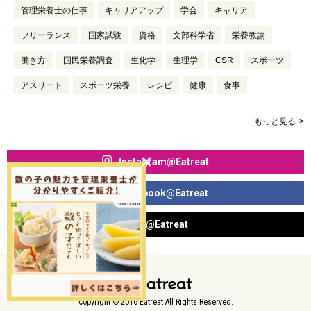
管理栄養士の仕事
キャリアアップ
学会
キャリア
フリーランス
国家試験
資格
文部科学省
栄養教諭
働き方
国民栄養調査
生化学
生理学
CSR
スポーツ
アスリート
スポーツ栄養
レシピ
健康
食事
もっと見る
Instagram@Eatreat
Facebook@Eatreat
X@Eatreat
Copyright © 2016 Eatreat All Rights Reserved.