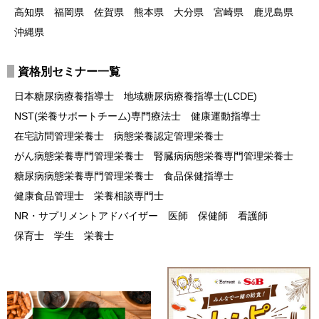
高知県
福岡県
佐賀県
熊本県
大分県
宮崎県
鹿児島県
沖縄県
資格別セミナー一覧
日本糖尿病療養指導士
地域糖尿病療養指導士(LCDE)
NST(栄養サポートチーム)専門療法士
健康運動指導士
在宅訪問管理栄養士
病態栄養認定管理栄養士
がん病態栄養専門管理栄養士
腎臓病病態栄養専門管理栄養士
糖尿病病態栄養専門管理栄養士
食品保健指導士
健康食品管理士
栄養相談専門士
NR・サプリメントアドバイザー
医師
保健師
看護師
保育士
学生
栄養士