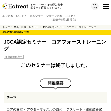
イートリートは管理栄養士
t
栄養士を応援しています。
o
g
g
本会員数 57,048人 管理栄養士・栄養士会員数 16,144人
l
e
(2026年8月1日現在)
n
a
v
トップ
学会・研修・セミナー
JCCA認定セミナー コアフォーストレーニング
i
SEMINAR INFORMATION
g
a
t
i
JCCA認定セミナー コアフォーストレーニン
o
n
グ
健康運動指導士
このセミナーは終了しました。
開催概要
テーマ
コアの安定 × アウターマッスルの強化 アスリート・運動愛好家