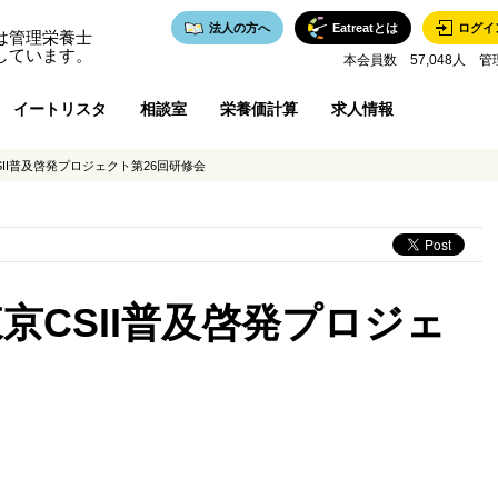
法人の方へ
Eatreatとは
ログイ
は管理栄養士
しています。
本会員数 57,048人 管
イートリスタ
相談室
栄養価計算
求人情報
II普及啓発プロジェクト第26回研修会
京CSII普及啓発プロジェ