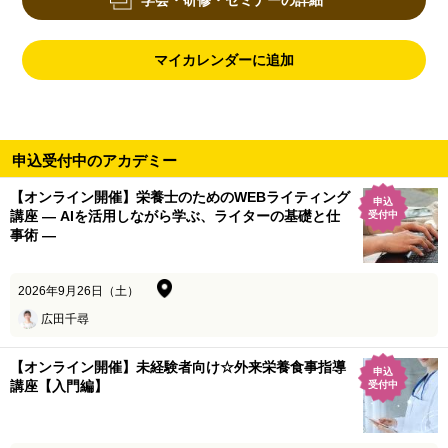
学会・研修・セミナーの詳細
マイカレンダーに追加
申込受付中のアカデミー
【オンライン開催】栄養士のためのWEBライティング
申込
講座 ― AIを活用しながら学ぶ、ライターの基礎と仕
受付中
事術 ―
2026年9月26日（土）
広田千尋
【オンライン開催】未経験者向け☆外来栄養食事指導
申込
講座【入門編】
受付中