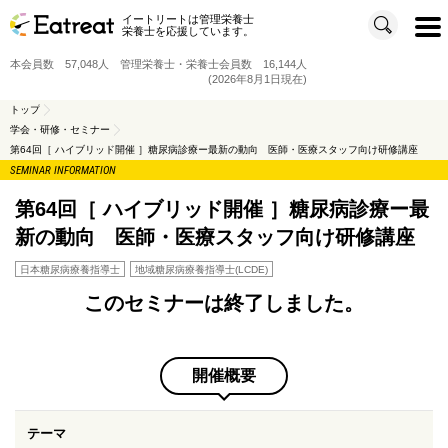
イートリートは管理栄養士
t
栄養士を応援しています。
o
g
g
本会員数 57,048人 管理栄養士・栄養士会員数 16,144人
l
e
(2026年8月1日現在)
n
a
v
トップ
i
学会・研修・セミナー
g
a
第64回［ ハイブリッド開催 ］糖尿病診療ー最新の動向 医師・医療スタッフ向け研修講座
t
i
SEMINAR INFORMATION
o
n
第64回［ ハイブリッド開催 ］糖尿病診療ー最
新の動向 医師・医療スタッフ向け研修講座
日本糖尿病療養指導士
地域糖尿病療養指導士(LCDE)
このセミナーは終了しました。
開催概要
テーマ