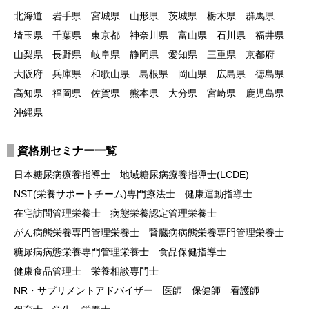
北海道
岩手県
宮城県
山形県
茨城県
栃木県
群馬県
埼玉県
千葉県
東京都
神奈川県
富山県
石川県
福井県
山梨県
長野県
岐阜県
静岡県
愛知県
三重県
京都府
大阪府
兵庫県
和歌山県
島根県
岡山県
広島県
徳島県
高知県
福岡県
佐賀県
熊本県
大分県
宮崎県
鹿児島県
沖縄県
資格別セミナー一覧
日本糖尿病療養指導士
地域糖尿病療養指導士(LCDE)
NST(栄養サポートチーム)専門療法士
健康運動指導士
在宅訪問管理栄養士
病態栄養認定管理栄養士
がん病態栄養専門管理栄養士
腎臓病病態栄養専門管理栄養士
糖尿病病態栄養専門管理栄養士
食品保健指導士
健康食品管理士
栄養相談専門士
NR・サプリメントアドバイザー
医師
保健師
看護師