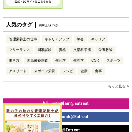
人気のタグ
POPULAR TAG
管理栄養士の仕事
キャリアアップ
学会
キャリア
フリーランス
国家試験
資格
文部科学省
栄養教諭
働き方
国民栄養調査
生化学
生理学
CSR
スポーツ
アスリート
スポーツ栄養
レシピ
健康
食事
もっと見る
Instagram@Eatreat
Facebook@Eatreat
X@Eatreat