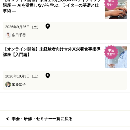
申込
講座 ― AIを活用しながら学ぶ、ライターの基礎と仕
受付中
事術 ―
2026年9月26日（土）
広田千尋
【オンライン開催】未経験者向け☆外来栄養食事指導
申込
講座【入門編】
受付中
2026年10月3日（土）
加藤知子
学会・研修・セミナー一覧に戻る