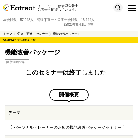
イートリートは管理栄養士
t
栄養士を応援しています。
o
g
g
本会員数 57,048人 管理栄養士・栄養士会員数 16,144人
l
e
(2026年8月1日現在)
n
a
v
トップ
学会・研修・セミナー
機能改善パッケージ
i
SEMINAR INFORMATION
g
a
t
i
機能改善パッケージ
o
n
健康運動指導士
このセミナーは終了しました。
開催概要
テーマ
【 パーソナルトレーナーのための機能改善パッケージセミナー 】