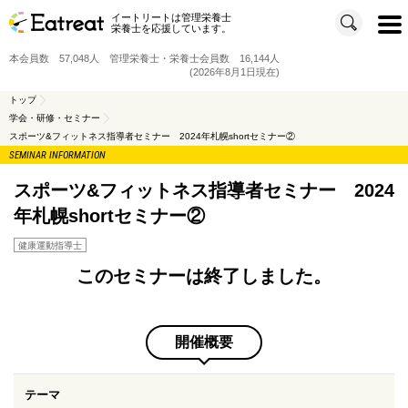
イートリートは管理栄養士
t
栄養士を応援しています。
o
g
g
本会員数 57,048人 管理栄養士・栄養士会員数 16,144人
l
e
(2026年8月1日現在)
n
a
v
トップ
i
学会・研修・セミナー
g
a
スポーツ&フィットネス指導者セミナー 2024年札幌shortセミナー②
t
i
SEMINAR INFORMATION
o
n
スポーツ&フィットネス指導者セミナー 2024
年札幌shortセミナー②
健康運動指導士
このセミナーは終了しました。
開催概要
テーマ