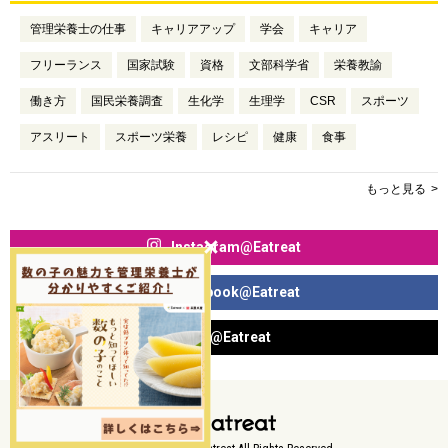
管理栄養士の仕事
キャリアアップ
学会
キャリア
フリーランス
国家試験
資格
文部科学省
栄養教諭
働き方
国民栄養調査
生化学
生理学
CSR
スポーツ
アスリート
スポーツ栄養
レシピ
健康
食事
もっと見る
Instagram@Eatreat
Facebook@Eatreat
X@Eatreat