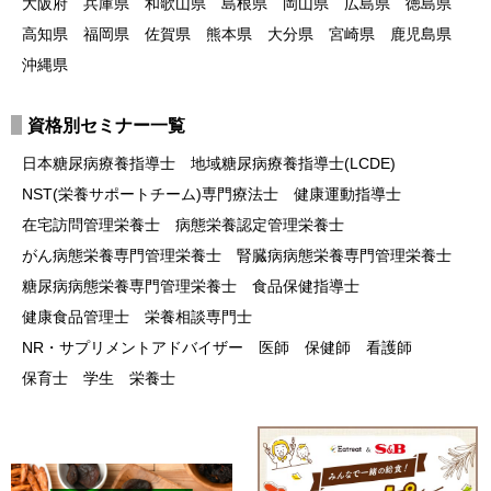
大阪府
兵庫県
和歌山県
島根県
岡山県
広島県
徳島県
高知県
福岡県
佐賀県
熊本県
大分県
宮崎県
鹿児島県
沖縄県
資格別セミナー一覧
日本糖尿病療養指導士
地域糖尿病療養指導士(LCDE)
NST(栄養サポートチーム)専門療法士
健康運動指導士
在宅訪問管理栄養士
病態栄養認定管理栄養士
がん病態栄養専門管理栄養士
腎臓病病態栄養専門管理栄養士
糖尿病病態栄養専門管理栄養士
食品保健指導士
健康食品管理士
栄養相談専門士
NR・サプリメントアドバイザー
医師
保健師
看護師
保育士
学生
栄養士