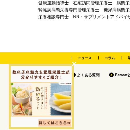
健康運動指導士
在宅訪問管理栄養士
病態栄
腎臓病病態栄養専門管理栄養士
糖尿病病態栄
栄養相談専門士
NR・サプリメントアドバイ
ニュース
コラム
よくある質問
Eatrea