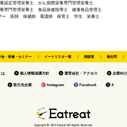
養認定管理栄養士
がん病態栄養専門管理栄養士
養専門管理栄養士
食品保健指導士
健康食品管理士
ザー
医師
保健師
看護師
保育士
学生
栄養士
学会・研修・セミナー
イートリスタ一覧
相談室
過去問
tとは
個人情報保護方針
運営会社・アクセス
企業向
取引先企業
Instagram
Facebook
X
Copyright © 2016 Eatreat All Rights Reserved.