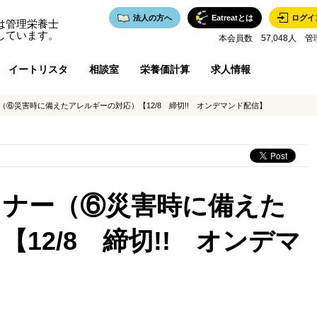
法人の方へ
Eatreatとは
ログイ
は管理栄養士
しています。
本会員数 57,048人 管
イートリスタ
相談室
栄養価計算
求人情報
⑥災害時に備えたアレルギーの対応）【12/8 締切!! オンデマンド配信】
ミナー（⑥災害時に備えた
12/8 締切!! オンデマ