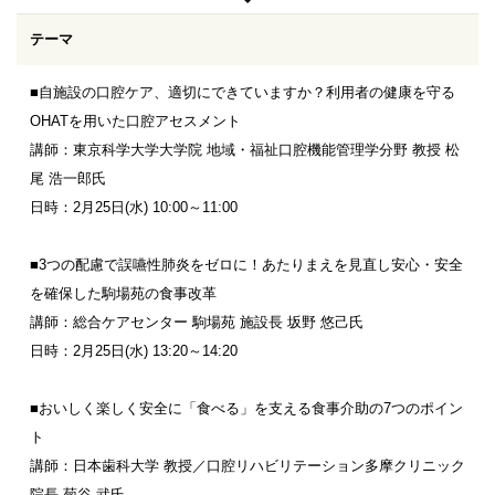
テーマ
■自施設の口腔ケア、適切にできていますか？利用者の健康を守る
OHATを用いた口腔アセスメント
講師：東京科学大学大学院 地域・福祉口腔機能管理学分野 教授 松
尾 浩一郎氏
日時：2月25日(水) 10:00～11:00
■3つの配慮で誤嚥性肺炎をゼロに！あたりまえを見直し安心・安全
を確保した駒場苑の食事改革
講師：総合ケアセンター 駒場苑 施設長 坂野 悠己氏
日時：2月25日(水) 13:20～14:20
■おいしく楽しく安全に「食べる」を支える食事介助の7つのポイン
ト
講師：日本歯科大学 教授／口腔リハビリテーション多摩クリニック
院長 菊谷 武氏