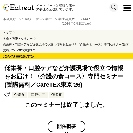
イートリートは管理栄養士
t
栄養士を応援しています。
o
g
g
本会員数 57,048人 管理栄養士・栄養士会員数 16,144人
l
e
(2026年8月1日現在)
n
a
v
トップ
i
学会・研修・セミナー
g
a
低栄養・口腔ケアなど介護現場で役立つ情報をお届け！〈介護の食コース〉専門セミナー(受講
t
i
無料／CareTEX東京'26)
o
n
SEMINAR INFORMATION
低栄養・口腔ケアなど介護現場で役立つ情報
をお届け！〈介護の食コース〉専門セミナー
(受講無料／CareTEX東京'26)
介護食
口腔ケア
低栄養
このセミナーは終了しました。
開催概要