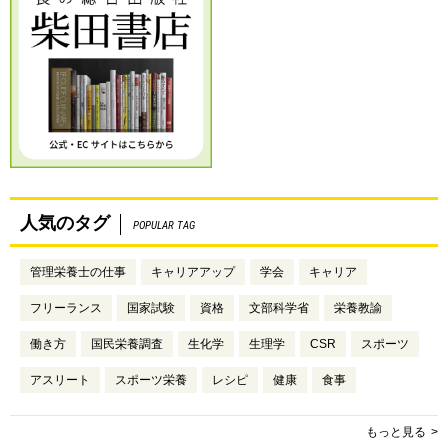
人気のタグ
POPULAR TAG
管理栄養士の仕事
キャリアアップ
学会
キャリア
フリーランス
国家試験
資格
文部科学省
栄養教諭
働き方
国民栄養調査
生化学
生理学
CSR
スポーツ
アスリート
スポーツ栄養
レシピ
健康
食事
もっと見る