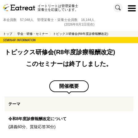
イートリートは管理栄養士
t
栄養士を応援しています。
o
g
g
本会員数 57,048人 管理栄養士・栄養士会員数 16,144人
l
e
(2026年8月1日現在)
n
a
v
トップ
学会・研修・セミナー
トピックス研修会(R8年度診療報酬改定)
i
SEMINAR INFORMATION
g
a
t
i
トピックス研修会(R8年度診療報酬改定)
o
n
このセミナーは終了しました。
開催概要
テーマ
令和8年度診療報酬改定について
(講義60分、質疑応答30分)