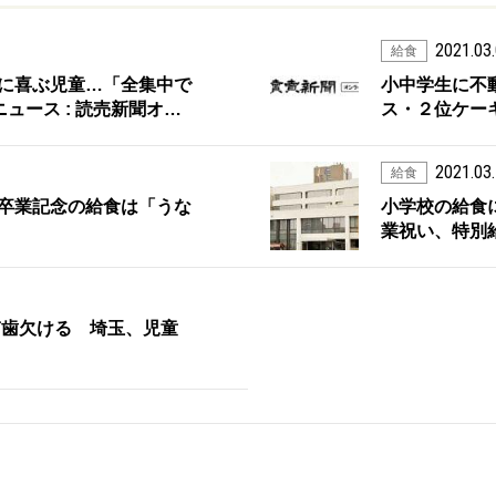
2021.03
給食
に喜ぶ児童…「全集中で
小中学生に不
 ニュース : 読売新聞オ…
ス・２位ケーキ、
2021.03
給食
卒業記念の給食は「うな
小学校の給食
業祝い、特別
ぎ歯欠ける 埼玉、児童