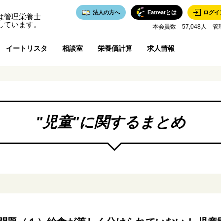
法人の方へ
Eatreatとは
ログイ
は管理栄養士
しています。
本会員数 57,048人 管
イートリスタ
相談室
栄養価計算
求人情報
"
児童
"に関するまとめ