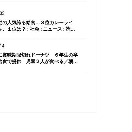
.05
動の人気誇る給食…３位カレーライ
１位は？ : 社会 : ニュース : 読…
.14
に賞味期限切れドーナツ ６年生の卒
給食で提供 児童２人が食べる／朝…