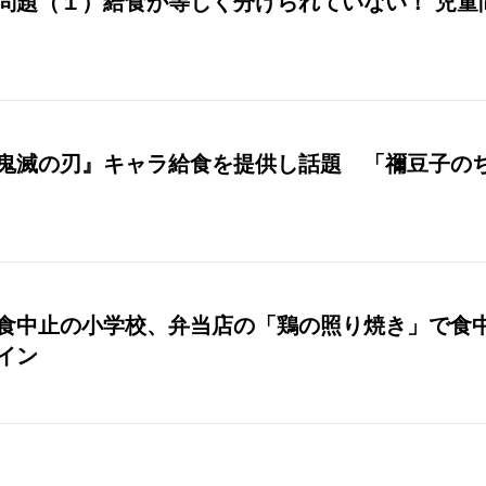
問題（１）給食が等しく分けられていない！ 児童
鬼滅の刃』キャラ給食を提供し話題 「禰豆子の
中止の小学校、弁当店の「鶏の照り焼き」で食中毒８４
イン