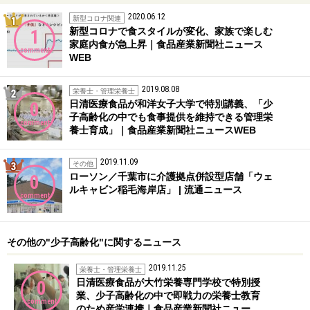
2020.06.12
1位
新型コロナ関連
新型コロナで食スタイルが変化、家族で楽しむ
1
家庭内食が急上昇｜食品産業新聞社ニュース
comment
WEB
2019.08.08
2位
栄養士・管理栄養士
日清医療食品が和洋女子大学で特別講義、「少
0
子高齢化の中でも食事提供を維持できる管理栄
comment
養士育成」｜食品産業新聞社ニュースWEB
2019.11.09
3位
その他
ローソン／千葉市に介護拠点併設型店舗「ウェ
0
ルキャビン稲毛海岸店」 | 流通ニュース
comment
その他の"少子高齢化"に関するニュース
2019.11.25
栄養士・管理栄養士
日清医療食品が大竹栄養専門学校で特別授
0
業、少子高齢化の中で即戦力の栄養士教育
comment
のため産学連携｜食品産業新聞社ニュー…