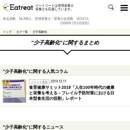
イートリートは管理栄養士
t
栄養士を応援しています。
o
g
g
本会員数 56,498人 管理栄養士・栄養士会員数 16,017人
l
e
(2026年7月1日現在)
n
a
v
トップ
タグ一覧
少子高齢化
i
g
a
"
少子高齢化
"に関するまとめ
t
i
o
n
"少子高齢化"に関する人気コラム
2019.12.11
1位
イベント報告
食育健康サミット2019「人生100年時代の健康
と栄養を考える－フレイル予防対策における日
本型食生活の役割」レポート
"少子高齢化"に関するニュース