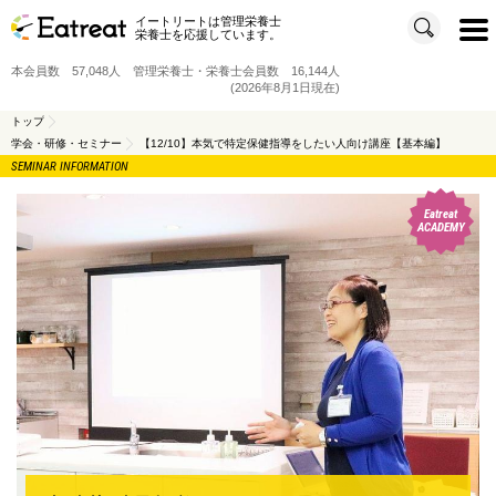
イートリートは管理栄養士
t
栄養士を応援しています。
o
g
g
本会員数 57,048人 管理栄養士・栄養士会員数 16,144人
l
e
(2026年8月1日現在)
n
a
v
トップ
i
学会・研修・セミナー
【12/10】本気で特定保健指導をしたい人向け講座【基本編】
g
a
SEMINAR INFORMATION
t
i
o
n
Eatreat
ACADEMY