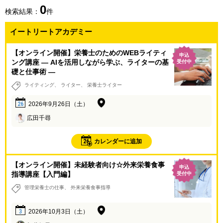
0
検索結果：
件
イートリートアカデミー
【オンライン開催】栄養士のためのWEBライティ
申込
ング講座 ― AIを活用しながら学ぶ、ライターの基
受付中
礎と仕事術 ―
ライティング
ライター
栄養士ライター
26
2026年9月26日（土）
広田千尋
26
カレンダーに追加
【オンライン開催】未経験者向け☆外来栄養食事
申込
指導講座【入門編】
受付中
管理栄養士の仕事
外来栄養食事指導
3
2026年10月3日（土）