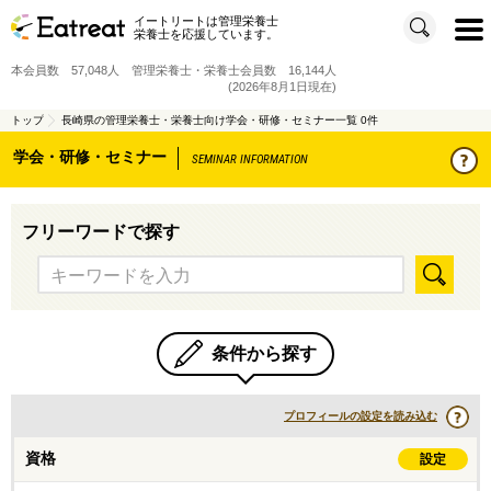
イートリートは管理栄養士
t
栄養士を応援しています。
o
g
g
本会員数 57,048人 管理栄養士・栄養士会員数 16,144人
l
e
(2026年8月1日現在)
n
a
v
トップ
長崎県の管理栄養士・栄養士向け学会・研修・セミナー一覧 0件
i
g
学会・研修・セミナー
a
SEMINAR INFORMATION
t
i
o
n
フリーワードで探す
条件から探す
プロフィールの設定を読み込む
資格
設定