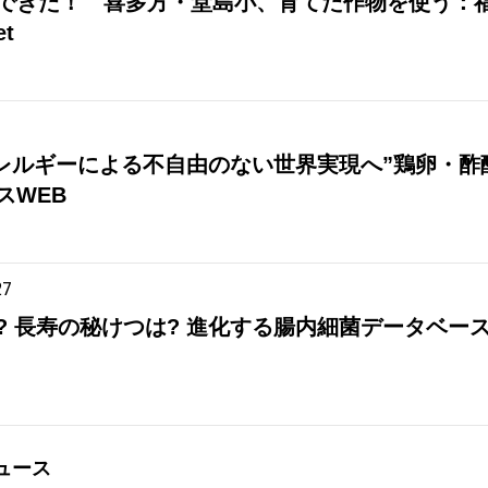
できた！ 喜多方・堂島小、育てた作物を使う：
t
アレルギーによる不自由のない世界実現へ”鶏卵・
スWEB
27
? 長寿の秘けつは? 進化する腸内細菌データベー
ュース