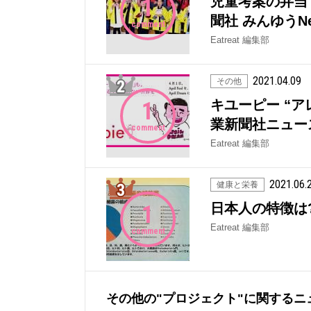
1
児童考案の弁当
聞社 みんゆうNe
comment
Eatreat 編集部
2021.04.09
2位
その他
1
キユーピー “
業新聞社ニュー
comment
Eatreat 編集部
2021.06.
3位
健康と栄養
1
日本人の特徴は
Eatreat 編集部
comment
その他の"プロジェクト"に関するニ