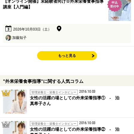
【オンライン開催】未経験者向け☆外来栄養食事指導
申込
講座【入門編】
受付中
3
2026年10月03日（土）
加藤知子
もっと見る
"外来栄養食事指導"に関する人気コラム
2016.10.03
1位
管理栄養士・栄養士インタビュー
女性の活躍の場としての外来栄養指導① - 泊
真希子さん
2016.10.03
2位
管理栄養士・栄養士インタビュー
女性の活躍の場としての外来栄養指導② - 泊