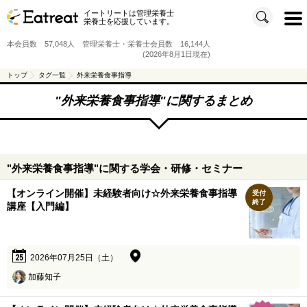
イートリートは管理栄養士
t
栄養士を応援しています。
o
g
g
本会員数 57,048人 管理栄養士・栄養士会員数 16,144人
l
e
(2026年8月1日現在)
n
a
v
トップ
タグ一覧
外来栄養食事指導
i
g
a
"
外来栄養食事指導
"に関するまとめ
t
i
o
n
"外来栄養食事指導"に関する学会・研修・セミナー
【オンライン開催】未経験者向け☆外来栄養食事指導
受付
終了
講座【入門編】
25
2026年07月25日（土）
加藤知子