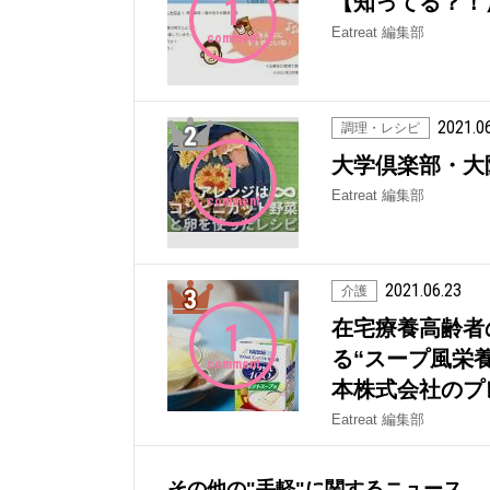
1
【知ってる？！
Eatreat 編集部
comment
2021.0
2位
調理・レシピ
1
大学倶楽部・大
Eatreat 編集部
comment
2021.06.23
3位
介護
1
在宅療養高齢者
る“スープ風栄養
comment
本株式会社のプ
Eatreat 編集部
その他の"手軽"に関するニュース