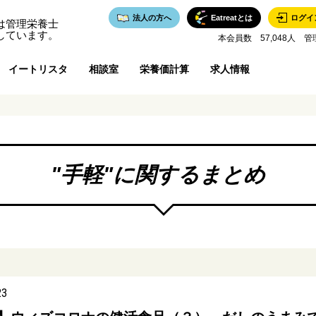
法人の方へ
Eatreatとは
ログイ
は管理栄養士
しています。
本会員数 57,048人 管
イートリスタ
相談室
栄養価計算
求人情報
"
手軽
"に関するまとめ
23