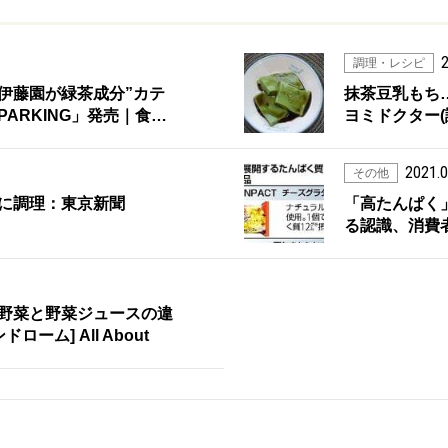
2
調理・レシピ
伊藤園が緑茶成分”カテ
抹茶豆乳もち
PARKING」発売｜食…
ヨミドクター(
2021.0
その他
に調理：東京新聞
「高たんぱく
る認識、消費者に
野菜と野菜ジュースの違
ーム] All About