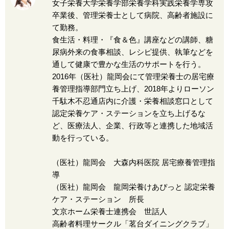
女子栄養大学栄養学部栄養学科実践栄養学専攻
卒業後、管理栄養士として病院、高齢者施設に
て勤務。
食生活・料理・『食＆色』講座などの講師、糖
尿病外来の食事相談、レシピ提供、執筆などを
通して健康で豊かな生活のサポートを行う。
2016年（医社）龍岡会にて管理栄養士の居宅療
養管理指導部門立ち上げ、2018年よりローソン
千駄木不忍通店内に介護・栄養相談窓口として
認定栄養ケア・ステーションを立ち上げるな
ど、医療法人、企業、行政等と連携した地域活
動を行っている。
（医社）龍岡会 大森内科医院 居宅療養管理指
導
（医社）龍岡会 龍岡栄養けあぴっと 認定栄養
ケア・ステーション 所長
文京ホーム栄養士連携会 世話人
高齢者料理サークル「茗台ダイニングクラブ」