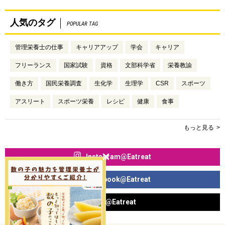
人気のタグ
POPULAR TAG
管理栄養士の仕事
キャリアアップ
学会
キャリア
フリーランス
国家試験
資格
文部科学省
栄養教諭
働き方
国民栄養調査
生化学
生理学
CSR
スポーツ
アスリート
スポーツ栄養
レシピ
健康
食事
もっと見る
Instagram@Eatreat
Facebook@Eatreat
X@Eatreat