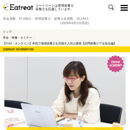
イートリートは管理栄養士
t
栄養士を応援しています。
o
g
g
本会員数 57,048人 管理栄養士・栄養士会員数 16,144人
l
e
(2026年8月1日現在)
n
a
v
トップ
i
学会・研修・セミナー
g
a
【7/10・オンライン】本気で地域栄養士を目指す人向け講座【訪問栄養ケアを知る編】
t
i
SEMINAR INFORMATION
o
n
Eatreat
ACADEMY