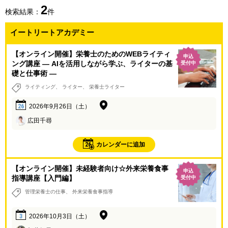
2
検索結果：
件
イートリートアカデミー
【オンライン開催】栄養士のためのWEBライティ
申込
ング講座 ― AIを活用しながら学ぶ、ライターの基
受付中
礎と仕事術 ―
ライティング
ライター
栄養士ライター
26
2026年9月26日（土）
広田千尋
26
カレンダーに追加
【オンライン開催】未経験者向け☆外来栄養食事
申込
指導講座【入門編】
受付中
管理栄養士の仕事
外来栄養食事指導
3
2026年10月3日（土）