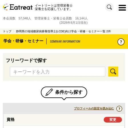
イートリートは管理栄養士
t
栄養士を応援しています。
o
g
g
本会員数 57,048人 管理栄養士・栄養士会員数 16,144人
l
e
(2026年8月1日現在)
n
a
v
トップ
静岡県の地域糖尿病療養指導士(LCDE)向け学会・研修・セミナー一覧 2件
i
g
学会・研修・セミナー
a
SEMINAR INFORMATION
t
i
o
n
フリーワードで探す
条件から探す
プロフィールの設定を読み込む
資格
変更