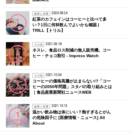
2020.08.24
健康と栄養
紅茶のカフェインはコーヒーと比べて多
1
い？1日に何杯飲んでよいかも確認 |
comment
TRILL【トリル】
2021.06.18
その他
ネスレ、食品ロス削減の無人販売機。コー
1
ヒー・チョコ割引 - Impress Watch
comment
2021.10.04
その他
コーヒーの価格高騰が止まらない!?「コー
1
ヒーの2050年問題」スタバの取り組みとは
comment
｜食品産業新聞社ニュースWEB
2021.10.15
健康と栄養
温かい飲み物は体にいい？熱すぎるとがん
1
の危険因子に [医療情報・ニュース] All
comment
About