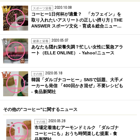
2020.10.08
1位
スポーツ栄養
コーヒー1日何杯が適量？ 「カフェイン」を
1
取り入れたいアスリートの正しい摂り方 | THE
comment
ANSWER スポーツ文化・育成＆総合ニュー…
2020.05.07
2位
健康と栄養
あなたも隠れ栄養失調？忙しい女性に緊急アラ
1
ート（ELLE ONLINE） - Yahoo!ニュース
comment
2020.05.18
3位
その他
韓国「ダルゴナコーヒー」SNSで話題、大手メ
1
ーカーも発信 「400回かき混ぜ」不要レシピも
comment
- 食品新聞社
その他の"コーヒー"に関するニュース
2020.05.28
その他
市場定着進むアーモンドミルク 「ダルゴナ
1
コーヒーにも」おうち時間楽しむ提案 - 食
comment
品新聞社