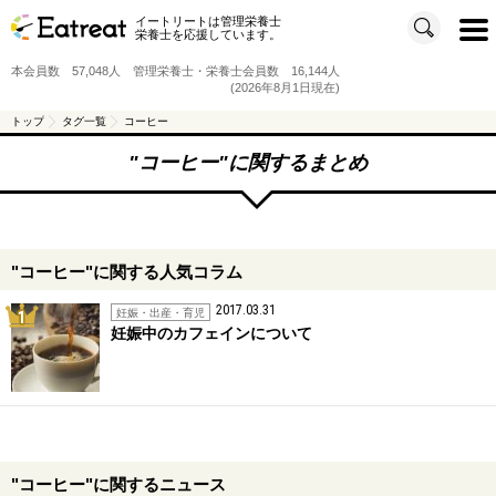
イートリートは管理栄養士
t
栄養士を応援しています。
o
g
g
本会員数 57,048人 管理栄養士・栄養士会員数 16,144人
l
e
(2026年8月1日現在)
n
a
v
トップ
タグ一覧
コーヒー
i
g
a
"
コーヒー
"に関するまとめ
t
i
o
n
"コーヒー"に関する人気コラム
2017.03.31
1位
妊娠・出産・育児
妊娠中のカフェインについて
"コーヒー"に関するニュース