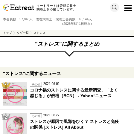
イートリートは管理栄養士
t
栄養士を応援しています。
o
g
g
本会員数 57,048人 管理栄養士・栄養士会員数 16,144人
l
e
(2026年8月1日現在)
n
a
v
トップ
タグ一覧
ストレス
i
g
a
"
ストレス
"に関するまとめ
t
i
o
n
"ストレス"に関するニュース
2021.06.02
1位
その他
コロナ禍のストレスに関する最新調査、「よく
1
感じる」が倍増（BCN） - Yahoo!ニュース
comment
2021.06.22
2位
その他
ストレスが原因で風邪をひく？ ストレスと免疫
1
の関係 [ストレス] All About
comment