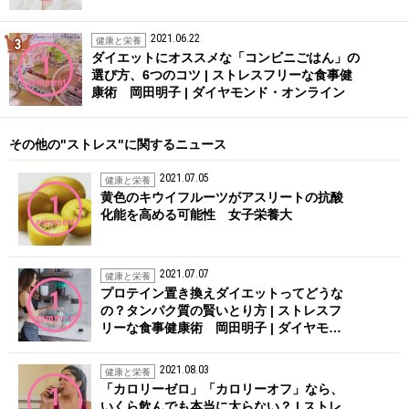
2021.06.22
3位
健康と栄養
ダイエットにオススメな「コンビニごはん」の
1
選び方、6つのコツ | ストレスフリーな食事健
comment
康術 岡田明子 | ダイヤモンド・オンライン
その他の"ストレス"に関するニュース
2021.07.05
健康と栄養
黄色のキウイフルーツがアスリートの抗酸
1
化能を高める可能性 女子栄養大
comment
2021.07.07
健康と栄養
プロテイン置き換えダイエットってどうな
1
の？タンパク質の賢いとり方 | ストレスフ
comment
リーな食事健康術 岡田明子 | ダイヤモ…
2021.08.03
健康と栄養
「カロリーゼロ」「カロリーオフ」なら、
1
いくら飲んでも本当に太らない？ | ストレ