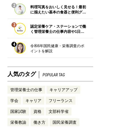
2
料理写真をおいしく見せる！最初
に揃えたい基本の食器と便利グ…
3
認定栄養ケア・ステーションで働
く管理栄養士の仕事内容や1日…
4
令和6年国民健康・栄養調査のポ
イントを解説
人気のタグ
POPULAR TAG
管理栄養士の仕事
キャリアアップ
学会
キャリア
フリーランス
国家試験
資格
文部科学省
栄養教諭
働き方
国民栄養調査