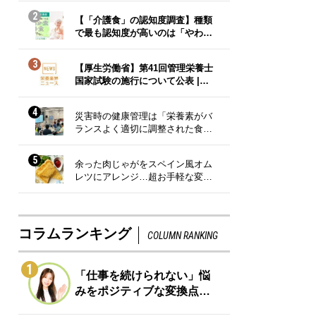
2
【「介護食」の認知度調査】種類
で最も認知度が高いのは「やわ…
3
【厚生労働省】第41回管理栄養士
国家試験の施行について公表 |…
4
災害時の健康管理は「栄養素がバ
ランスよく適切に調整された食…
5
余った肉じゃがをスペイン風オム
レツにアレンジ…超お手軽な変…
コラムランキング
COLUMN RANKING
1
「仕事を続けられない」悩
みをポジティブな変換点…