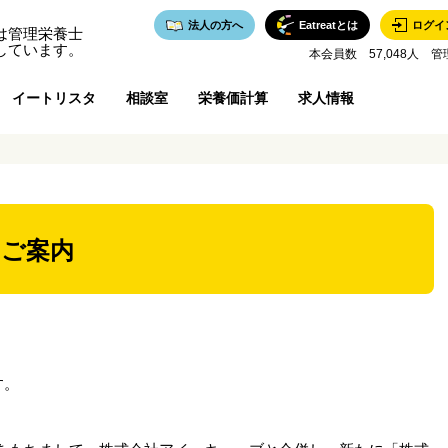
法人の方へ
Eatreatとは
ログイ
は管理栄養士
しています。
本会員数 57,048人 管
イートリスタ
相談室
栄養価計算
求人情報
のご案内
す。