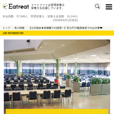
イートリートは管理栄養士
t
栄養士を応援しています。
o
g
g
本会員数 57,048人 管理栄養士・栄養士会員数 16,144人
l
e
(2026年8月1日現在)
n
a
v
トップ
求人情報
【土日祝休★首都圏での採用！】官公庁の職員食堂でのお仕事🍽️
i
JOB INFORMATION
g
a
t
i
o
n