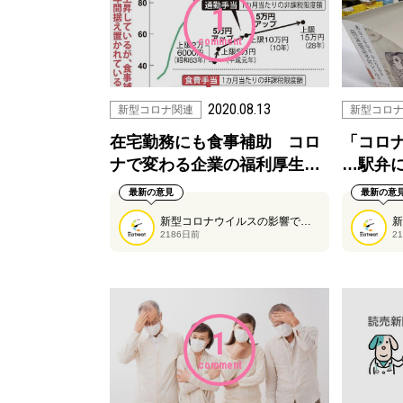
1
comment
2020.08.13
新型コロナ関連
新型コロ
在宅勤務にも食事補助 コロ
「コロ
ナで変わる企業の福利厚生…
…駅弁
最新の意見
最新の意
新型コロナウイルスの影響で福利厚生にも変化がでているようです。
2186日前
2
1
comment