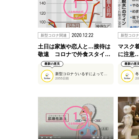
1
comment
2020.12.22
新型コロナ関連
新型コロ
土日は家族や恋人と…接待は
マスク
敬遠 コロナで外食スタイ…
に注意
最新の意見
最新の意
新型コロナういるすによって外食をする機会も大きく様変わりしていますね。
2055日前
2
1
comment