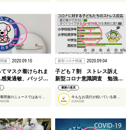
1
1
comment
comment
2020.09.10
2020.09.04
ナ関連
新型コロナ関連
ってマスク着けられま
子ども７割 ストレス訴え
…感覚過敏、バッジ…
新型コロナ意識調査 勉強…
見
最新の意見
栄養関連のニュースではありませんが、知っていただきたい情報だと思い掲載しました。
今もなお流行が続いている新型コロナウイルスですが、子ども達に大きな影響を与えているようです。国立成育医療研究センターの調査結果がこちらの記事に掲載されています。
158日前
2164日前