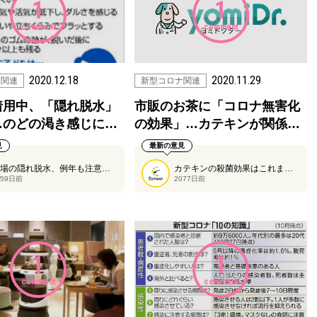
1
1
comment
comment
2020.12.18
2020.11.29
ナ関連
新型コロナ関連
着用中、「隠れ脱水」
市販のお茶に「コロナ無害化
…のどの渇き感じに…
の効果」…カテキンが関係…
見
最新の意見
冬場の隠れ脱水、例年も注意を促されていますが、今年は夏同様マスクを着用しているため気づきにくく、例年以上に注意が必要です。
カテキンの殺菌効果はこれまでも言われていますが、新型コロナウイルスに有効だと嬉しいですね。
059日前
2077日前
1
1
comment
comment