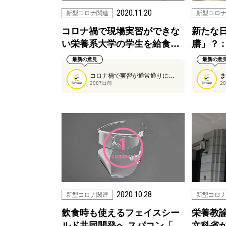
2020.11.20
新型コロナ関連
新型コロ
コロナ禍で現場実習ができな
新たな
い栄養系大学の学生を給食…
膳」？ :
最新の意見
最新の意
コロナ禍で実習が通常通りにできない栄養系学部の学生さんに向けたプログラムを紹介しています。
2087日前
2
1
comment
2020.10.28
新型コロナ関連
新型コロ
飲食時も使えるフェイスシー
栄養教
ルド共同開発へ スパコン「…
文科省