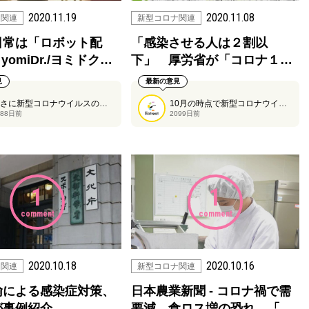
2020.11.19
2020.11.08
ナ関連
新型コロナ関連
日常は「ロボット配
「感染させる人は２割以
 yomiDr./ヨミドク…
下」 厚労省が「コロナ１…
見
最新の意見
まさに新型コロナウイルスの第3波がきておりますのが、これからの外食店舗ではよく見る光景となるのでしょうか。
10月の時点で新型コロナウイルスに関して判明している内容を厚生労働省がまとめました。
088日前
2099日前
1
1
comment
comment
2020.10.18
2020.10.16
ナ関連
新型コロナ関連
諭による感染症対策、
日本農業新聞 - コロナ禍で需
が事例紹介
要減…食ロス増の恐れ 「…