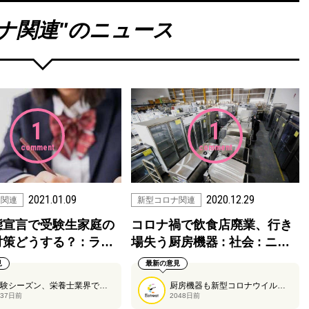
ナ関連
"のニュース
1
1
comment
comment
2021.01.09
2020.12.29
ナ関連
新型コロナ関連
態宣言で受験生家庭の
コロナ禍で飲食店廃業、行き
策どうする？ : ラ…
場失う厨房機器 : 社会 : ニ…
見
最新の意見
受験シーズン、栄養士業界でも来月末には管理栄養士の国家試験が行われます。こちらの記事では、受験生に対して感染防止対策のポイントがまとめられています。受験生の皆さん、ぜひ参考にしてみてください。
厨房機器も新型コロナウイルスの影響を受けています。
037日前
2048日前