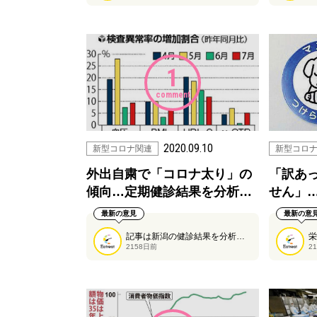
1
comment
2020.09.10
新型コロナ関連
新型コロ
外出自粛で「コロナ太り」の
「訳あ
傾向…定期健診結果を分析…
せん」
最新の意見
最新の意
記事は新潟の健診結果を分析したものになりますが、恐らく多くの県で同じような傾向にあるのではないでしょうか。
2158日前
2