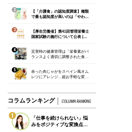
2
【「介護食」の認知度調査】種類
で最も認知度が高いのは「やわ…
3
【厚生労働省】第41回管理栄養士
国家試験の施行について公表 |…
4
災害時の健康管理は「栄養素がバ
ランスよく適切に調整された食…
5
余った肉じゃがをスペイン風オム
レツにアレンジ…超お手軽な変…
コラムランキング
COLUMN RANKING
1
「仕事を続けられない」悩
みをポジティブな変換点…