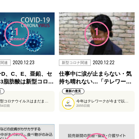
1
1
comment
comment
2020.12.23
2020.12.22
ナ関連
新型コロナ関連
D、C、E、亜鉛、セ
仕事中に涙が止まらない・気
ω3脂肪酸は新型コロ…
持ち晴れない…「テレワー…
見
最新の意見
新型コロナウイルスはまだまだわからないところが多いですが、これまで報告されてきた中での栄養素と新型コロナ感染症リスク抑制の関係についてまとめて紹介している記事です。
今年はテレワークが今まで以上に普及した年でしたが、テレワークならではの悩みを抱える人も多くいるようです。
054日前
2055日前