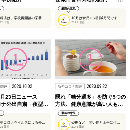
見
最新の意見
文科省は、学校再開後の栄養教諭の取組について実践事例をまとめました。
10月は食品ロス削減月間です。日本の食品ロスの量は、政府の目標値に程遠い状態です。今月は食品ロス削減について今一度考ええていきたいですね。
120日前
2122日前
1
1
comment
comment
2020.10.02
2020.09.22
ナ関連
新型コロナ関連
年9月23日ニュース
隠れ「糖分過多」を防ぐ5つの
ロナ外出自粛→夜型…
方法、健康意識が高い人も…
見
最新の意見
新型コロナウイルスによる外出自粛によって人々の生活時間はどのようになったのか、早稲田大学理工学術院などの研究グループによって行われてた約3万人の調査についてが掲載されています。
砂糖など、甘い物と上手に付き合う方法について栄養士が解説しています。
136日前
2146日前