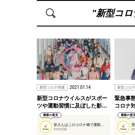
"
新型コロ
1
comment
2021.01.14
新型コロナ関連
新型コロ
新型コロナウイルスがスポー
緊急事
ツや運動習慣に及ぼした影…
コロナ対
最新の意見
最新の意
皆さんはこのコロナ禍で運動習慣に変化がありましたか？こちらの記事では、コロナ禍において国民の身体活動・運動の実施状況やスポーツ観戦等のニーズがどのように変化しているのかを把握するための調査の結果についてを紹介しています。
2032日前
2