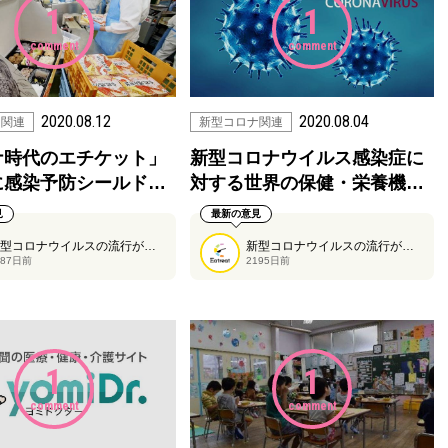
1
1
comment
comment
2020.08.12
2020.08.04
ナ関連
新型コロナ関連
ナ時代のエチケット」
新型コロナウイルス感染症に
に感染予防シールド…
対する世界の保健・栄養機…
見
最新の意見
新型コロナウイルスの流行が今も続いております。感染対策について様々な工夫がなされていますが、こちらの記事では、感染対策を施した駅弁を紹介しています。
新型コロナウイルスの流行が、日本でも全国的に広がり始めています。未だに治療法が確立されていませんが、こちらは国際的な健康政策関連機関や、各国々の行政府から出されている栄養摂取に関する推奨事項をまとめた記事です。
187日前
2195日前
1
1
comment
comment