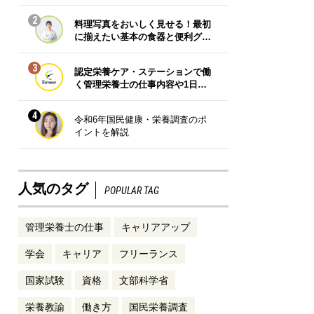
2
料理写真をおいしく見せる！最初
に揃えたい基本の食器と便利グ…
3
認定栄養ケア・ステーションで働
く管理栄養士の仕事内容や1日…
4
令和6年国民健康・栄養調査のポ
イントを解説
人気のタグ
POPULAR TAG
管理栄養士の仕事
キャリアアップ
学会
キャリア
フリーランス
国家試験
資格
文部科学省
栄養教諭
働き方
国民栄養調査