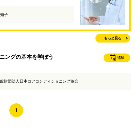
知子
もっと見る
ニングの基本を学ぼう
17
追加
般財団法人日本コアコンディショニング協会
1