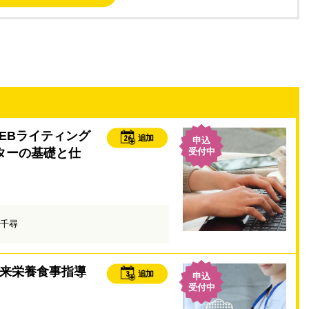
EBライティング
26
追加
申込
イターの基礎と仕
受付中
千尋
来栄養食事指導
3
追加
申込
受付中