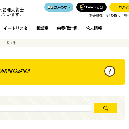
法人の方へ
Eatreatとは
ログイ
は管理栄養士
しています。
本会員数 57,048人 管
イートリスタ
相談室
栄養価計算
求人情報
ー一覧 1件
INAR INFORMATION