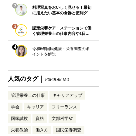
2
料理写真をおいしく見せる！最初
に揃えたい基本の食器と便利グ…
3
認定栄養ケア・ステーションで働
く管理栄養士の仕事内容や1日…
4
令和6年国民健康・栄養調査のポ
イントを解説
人気のタグ
POPULAR TAG
管理栄養士の仕事
キャリアアップ
学会
キャリア
フリーランス
国家試験
資格
文部科学省
栄養教諭
働き方
国民栄養調査