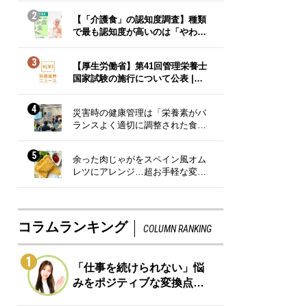
2
【「介護食」の認知度調査】種類
で最も認知度が高いのは「やわ…
3
【厚生労働省】第41回管理栄養士
国家試験の施行について公表 |…
4
災害時の健康管理は「栄養素がバ
ランスよく適切に調整された食…
5
余った肉じゃがをスペイン風オム
レツにアレンジ…超お手軽な変…
コラムランキング
COLUMN RANKING
1
「仕事を続けられない」悩
みをポジティブな変換点…