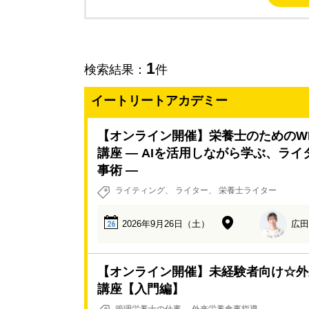
1
検索結果：
件
イートリートアカデミー
【オンライン開催】栄養士のためのW
講座 ― AIを活用しながら学ぶ、ラ
事術 ―
ライティング
ライター
栄養士ライター
2026年9月26日（土）
広田
26
【オンライン開催】未経験者向け☆外
講座【入門編】