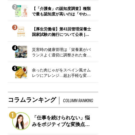
2
【「介護食」の認知度調査】種類
で最も認知度が高いのは「やわ…
3
【厚生労働省】第41回管理栄養士
国家試験の施行について公表 |…
4
災害時の健康管理は「栄養素がバ
ランスよく適切に調整された食…
5
余った肉じゃがをスペイン風オム
レツにアレンジ…超お手軽な変…
コラムランキング
COLUMN RANKING
1
「仕事を続けられない」悩
みをポジティブな変換点…