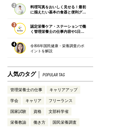
2
料理写真をおいしく見せる！最初
に揃えたい基本の食器と便利グ…
3
認定栄養ケア・ステーションで働
く管理栄養士の仕事内容や1日…
4
令和6年国民健康・栄養調査のポ
イントを解説
人気のタグ
POPULAR TAG
管理栄養士の仕事
キャリアアップ
学会
キャリア
フリーランス
国家試験
資格
文部科学省
栄養教諭
働き方
国民栄養調査