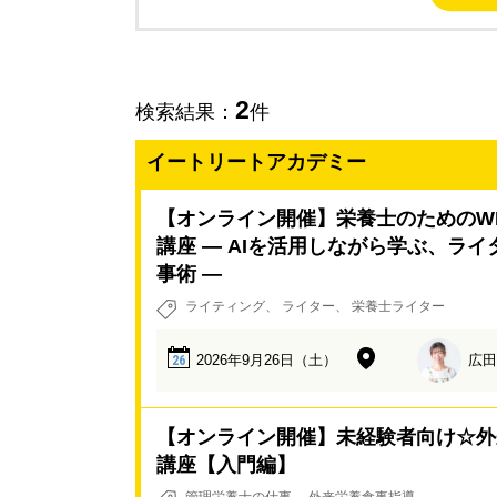
2
検索結果：
件
イートリートアカデミー
【オンライン開催】栄養士のためのW
講座 ― AIを活用しながら学ぶ、ラ
事術 ―
ライティング
ライター
栄養士ライター
2026年9月26日（土）
広田
26
【オンライン開催】未経験者向け☆外
講座【入門編】