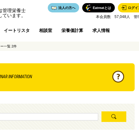
法人の方へ
Eatreatとは
ログイ
は管理栄養士
しています。
本会員数 57,048人 管
イートリスタ
相談室
栄養価計算
求人情報
ー一覧 2件
INAR INFORMATION