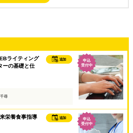
EBライティング
26
追加
申込
イターの基礎と仕
受付中
千尋
来栄養食事指導
3
追加
申込
受付中