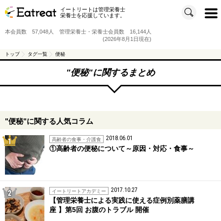
イートリートは管理栄養士
t
栄養士を応援しています。
o
g
g
本会員数 57,048人 管理栄養士・栄養士会員数 16,144人
l
e
(2026年8月1日現在)
n
a
v
トップ
タグ一覧
便秘
i
g
a
"
便秘
"に関するまとめ
t
i
o
n
"便秘"に関する人気コラム
2018.06.01
1位
高齢者の食事・介護食
①高齢者の便秘について～原因・対応・食事～
2017.10.27
2位
イートリートアカデミー
【管理栄養士による実践に使える症例別薬膳講
座 】第5回 お腹のトラブル 開催