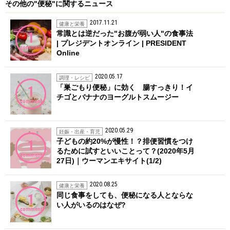
その他の"便秘"に関するニュース
2017.11.21
健康と栄養
常識とは逆だった"お腹が弱い人"の食事法
1
| プレジデントオンライン | PRESIDENT
comment
Online
2020.05.17
調理・レシピ
「巣ごもり便秘」に効く 腸すっきり！イ
1
チゴとバナナのヨーグルトスムージー
comment
2020.05.29
妊娠・出産・育児
子どもの約20%が慢性！？排便習慣をつけ
1
るために試すといいことって？(2020年5月
comment
27日)｜ウーマンエキサイト(1/2)
2020.08.25
健康と栄養
同じ食事をしても、便秘になる人とならな
1
い人がいるのはなぜ?
comment