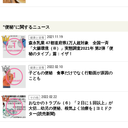
"便秘"に関するニュース
2021.11.19
1位
健康と栄養
森永乳業 47都道府県1万人超対象 全国一斉
1
「大腸環境（※）」実態調査2021年 第2弾「便
comment
秘のタイプ」篇：イザ！
2022.02.10
2位
健康と栄養
子どもの便秘 食事だけでなく行動面が原因の
1
ことも
comment
2022.02.22
3位
その他
おなかのトラブル（６）「２日に１回以上」が
1
大切…幼児の便秘、根気よく治療を | ヨミドク
comment
ター(読売新聞)