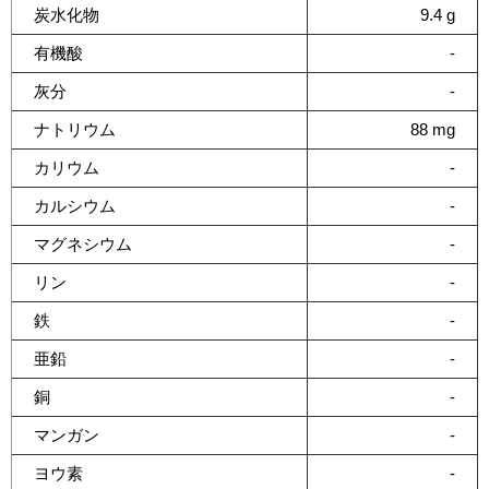
炭水化物
9.4 g
有機酸
-
灰分
-
ナトリウム
88 mg
カリウム
-
カルシウム
-
マグネシウム
-
リン
-
鉄
-
亜鉛
-
銅
-
マンガン
-
ヨウ素
-