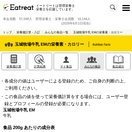
イートリートは管理栄養士
t
栄養士を応援しています。
o
g
g
本会員数 57,048人 管理栄養士・栄養士会員数 16,144人
l
e
(2026年8月1日現在)
n
a
v
トップ
栄養価計算－八訂
みんなの食品一覧
玉城牧場牛乳 EMの栄養素・カロリー
i
g
a
玉城牧場牛乳 EMの栄養素・カロリー
Nutrition Facts
t
i
o
n
栄養価計算
計算結果
マイ食品
みんなの食品
食品成分
・各成分の値はユーザーによる登録のため、ご自身の判断の上、
ご利用ください。
・この食品の値を使って栄養価計算をする場合には、ユーザー登
録とプロフィールの登録が必要になります。
玉城牧場牛乳 EM
牛乳
食品 200g あたりの成分表