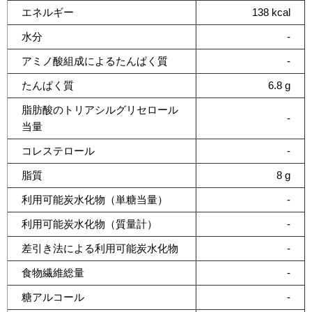
エネルギー
138 kcal
水分
-
アミノ酸組成によるたんぱく質
-
たんぱく質
6.8 g
脂肪酸のトリアシルグリセロール
-
当量
コレステロール
-
脂質
8 g
利用可能炭水化物（単糖当量）
-
利用可能炭水化物（質量計）
-
差引き法による利用可能炭水化物
-
食物繊維総量
-
糖アルコール
-