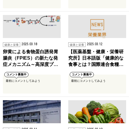
2025.03.18
2025.03.12
健康と栄養
健康と栄養
卵黄による食物蛋白誘発胃
【医薬基盤・健康・栄養研
腸炎（FPIES）の新たな発
究所】日本語版「健康的な
症メカニズム～高深度プ…
食事とは？国際連合食糧…
コメント募集中
コメント募集中
最初にコメントしてみよう
最初にコメントしてみよう