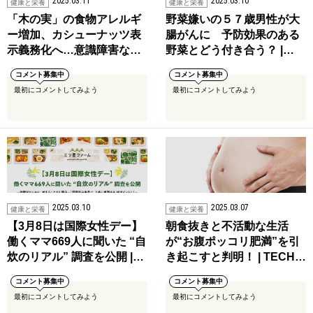
2025.03.11
2025.03.10
健康と栄養
健康と栄養
「木の実」の食物アレルギ
野菜嫌いの５７歳男性が大
ー増加、カシューナッツ表
腸がんに 予防効果のある
示義務化へ…意識障害な…
野菜とどう付き合う？ |…
コメント募集中
コメント募集中
最初にコメントしてみよう
最初にコメントしてみよう
2025.03.10
2025.03.07
健康と栄養
健康と栄養
【3月8日は国際女性デー】
朝食抜きと不活動な生活
働くママ669人に聞いた “自
が“お腹ポッコリ肥満”を引
炊のリアル” 調査を公開 |…
き起こすと判明！ | TECH…
コメント募集中
コメント募集中
最初にコメントしてみよう
最初にコメントしてみよう