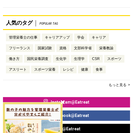
人気のタグ
POPULAR TAG
管理栄養士の仕事
キャリアアップ
学会
キャリア
フリーランス
国家試験
資格
文部科学省
栄養教諭
働き方
国民栄養調査
生化学
生理学
CSR
スポーツ
アスリート
スポーツ栄養
レシピ
健康
食事
もっと見る
Instagram@Eatreat
Facebook@Eatreat
X@Eatreat