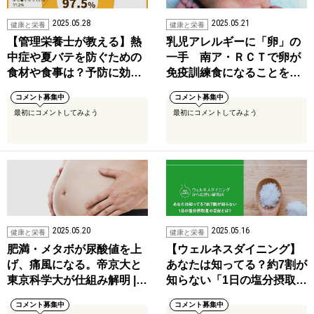
2025.05.28
2025.05.21
健康と栄養
健康と栄養
【管理栄養士が教える】熱
乳児アレルギーに「卵」の
中症や夏バテを防ぐための
一手 南ア・ＲＣＴで卵が
食材や食事は？予防に効…
免疫訓練食になることを…
コメント募集中
コメント募集中
最初にコメントしてみよう
最初にコメントしてみよう
2025.05.20
2025.05.16
健康と栄養
健康と栄養
肥満・メタボが尿酸値を上
【ウェルネスダイニング】
げ、痛風になる。帝京大と
あなたは知ってる？約7割が
東京科学大が仕組み解明 |…
知らない「1日の塩分摂取…
コメント募集中
コメント募集中