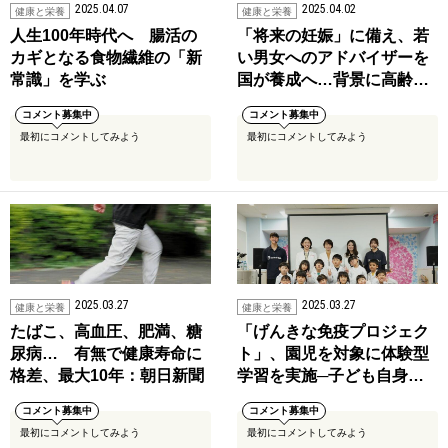
2025.04.07
2025.04.02
健康と栄養
健康と栄養
人生100年時代へ 腸活の
「将来の妊娠」に備え、若
カギとなる食物繊維の「新
い男女へのアドバイザーを
常識」を学ぶ
国が養成へ…背景に高齢…
コメント募集中
コメント募集中
最初にコメントしてみよう
最初にコメントしてみよう
2025.03.27
2025.03.27
健康と栄養
健康と栄養
たばこ、高血圧、肥満、糖
「げんきな免疫プロジェク
尿病… 有無で健康寿命に
ト」、園児を対象に体験型
格差、最大10年：朝日新聞
学習を実施─子ども自身…
コメント募集中
コメント募集中
最初にコメントしてみよう
最初にコメントしてみよう