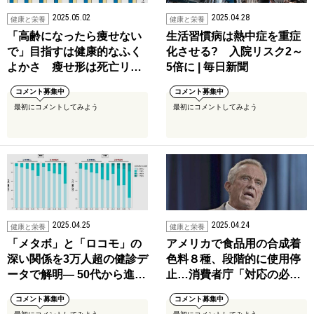
2025.05.02
2025.04.28
健康と栄養
健康と栄養
「高齢になったら痩せない
生活習慣病は熱中症を重症
で」目指すは健康的なふく
化させる? 入院リスク2～
よかさ 瘦せ形は死亡リ…
5倍に | 毎日新聞
コメント募集中
コメント募集中
最初にコメントしてみよう
最初にコメントしてみよう
2025.04.25
2025.04.24
健康と栄養
健康と栄養
「メタボ」と「ロコモ」の
アメリカで食品用の合成着
深い関係を3万人超の健診デ
色料８種、段階的に使用停
ータで解明― 50代から進…
止…消費者庁「対応の必…
コメント募集中
コメント募集中