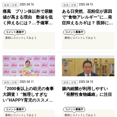
2025.04.16
2025.04.15
健康と栄養
健康と栄養
痛風 プリン体以外で尿酸
ある日突然、花粉症が原因
値が高まる理由 数値を低
で“食物アレルギー”に…発
く抑えるには？…予備軍…
症抑えるカギは？ 医師に…
コメント募集中
コメント募集中
最初にコメントしてみよう
最初にコメントしてみよう
2025.04.11
2025.04.10
健康と栄養
健康と栄養
「2000食以上の幼児の食事
腸内細菌が利用しやすい
大調査！ “無理しすぎな
「発酵性食物繊維」に注目
い”HAPPY育児のススメ…
コメント募集中
コメント募集中
最初にコメントしてみよう
最初にコメントしてみよう