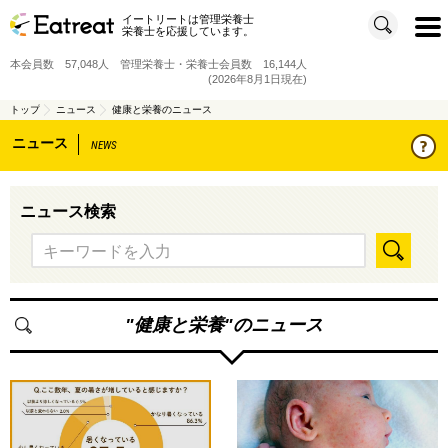
イートリートは管理栄養士
t
栄養士を応援しています。
o
g
g
本会員数 57,048人 管理栄養士・栄養士会員数 16,144人
l
e
(2026年8月1日現在)
n
a
v
トップ
ニュース
健康と栄養のニュース
i
g
ニュース
a
NEWS
t
i
o
n
ニュース検索
"
健康と栄養
"のニュース