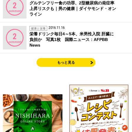
グルテンフリー食の功罪、2型糖尿病の発症率
2
上昇リスクも｜男の健康｜ダイヤモンド・オン
comment
ライン
2016.11.16
健康と栄養
栄養ドリンク毎日4～5本、米男性入院 肝臓に
2
負担か 写真1枚 国際ニュース：AFPBB
comment
News
もっと見る