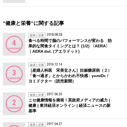
"健康と栄養"に関する記事
2018.08.28
健康と栄養
食べる時間で脳のパフォーマンスが変わる 効
4
果的な間食タイミングとは？ (1/2) 〈AERA〉
comment
｜AERA dot. (アエラドット)
2016.12.14
健康と栄養
［産婦人科医 宋美玄さん］妊娠糖尿病（２）
3
「食べ過ぎ」とからかわれ不快感 : yomiDr. /
comment
ヨミドクター（読売新聞）
2017.06.20
健康と栄養
ニセ健康情報を摘発！英政府メディアの威力 |
2
健康 | 東洋経済オンライン | 経済ニュースの新
comment
基準
2017.04.27
健康と栄養