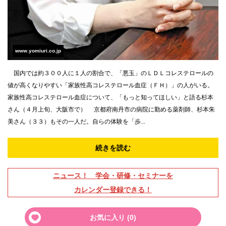
www.yomiuri.co.jp
国内では約３００人に１人の割合で、「悪玉」のＬＤＬコレステロールの
値が高くなりやすい「家族性高コレステロール血症（ＦＨ）」の人がいる。
家族性高コレステロール血症について、「もっと知ってほしい」と語る杉本
さん（４月上旬、大阪市で） 京都府南丹市の病院に勤める薬剤師、杉本朱
美さん（３３）もその一人だ。自らの体験を「歩...
続きを読む
ニュース！ 学会・研修・セミナーを
カレンダー登録できる！
お気に入り (
0
)