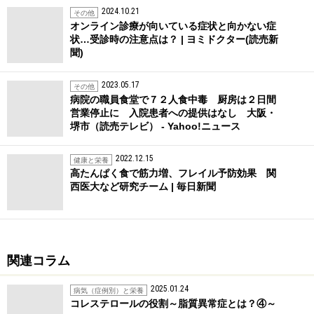
2024.10.21
その他
オンライン診療が向いている症状と向かない症
状…受診時の注意点は？ | ヨミドクター(読売新
聞)
2023.05.17
その他
病院の職員食堂で７２人食中毒 厨房は２日間
営業停止に 入院患者への提供はなし 大阪・
堺市（読売テレビ） - Yahoo!ニュース
2022.12.15
健康と栄養
高たんぱく食で筋力増、フレイル予防効果 関
西医大など研究チーム | 毎日新聞
関連コラム
2025.01.24
病気（症例別）と栄養
コレステロールの役割～脂質異常症とは？④～