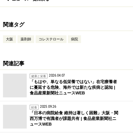
関連タグ
大阪
薬剤師
コレステロール
病院
関連記事
2026.04.07
健康と栄養
「もはや、単なる低栄養ではない」在宅療養者
に蔓延する危険、海外では新たな疾病と認知 |
食品産業新聞社ニュースWEB
2025.09.26
給食
「日本の病院給食 維持は著しく困難」大阪・関
西万博で有識者が課題共有 | 食品産業新聞社ニ
ュースWEB