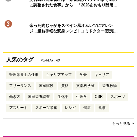
に調整された食事」から 「2026あおもり酷暑…
3
余った肉じゃがをスペイン風オムレツにアレン
ジ…超お手軽な変身レシピ | ヨミドクター(読売…
人気のタグ
POPULAR TAG
管理栄養士の仕事
キャリアアップ
学会
キャリア
フリーランス
国家試験
資格
文部科学省
栄養教諭
働き方
国民栄養調査
生化学
生理学
CSR
スポーツ
アスリート
スポーツ栄養
レシピ
健康
食事
もっと見る