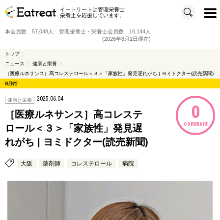
イートリートは管理栄養士
t
栄養士を応援しています。
o
g
g
本会員数 57,048人 管理栄養士・栄養士会員数 16,144人
l
e
(2026年8月1日現在)
n
a
v
トップ
i
ニュース
健康と栄養
g
a
［医療ルネサンス］高コレステロール＜３＞「家族性」発見遅れがち | ヨミドクター(読売新聞)
t
i
NEWS
o
n
2025.06.04
健康と栄養
0
［医療ルネサンス］高コレステ
comment
ロール＜３＞「家族性」発見遅
れがち | ヨミドクター(読売新聞)
大阪
薬剤師
コレステロール
病院