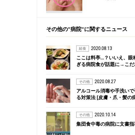
comment
その他の"病院"に関するニュース
2020.08.13
給食
ここは料亭...？いいえ、
ぎる病院食が話題に→こだ
2020.08.27
その他
アルコール消毒や手洗いで
る対策法 [皮膚・爪・髪の病気] 
2020.10.14
その他
集団食中毒の病院に文書指