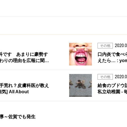
2020.0
その他
眼科です あまりに豪勢す
口内炎で食べ
わりの理由を広報に聞…
えたら… : y
2020.0
その他
手荒れ？皮膚科医が教え
給食のブドウ
All About
私立幼稚園 -
導～佐賀でも発生