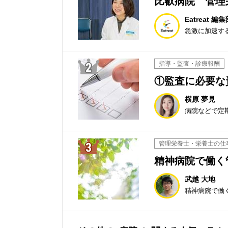
Eatreat 編
2位
指導・監査・診療報酬
①監査に必要な
横原 夢見
病院などで定
3位
管理栄養士・栄養士の仕
精神病院で働く
武越 大地