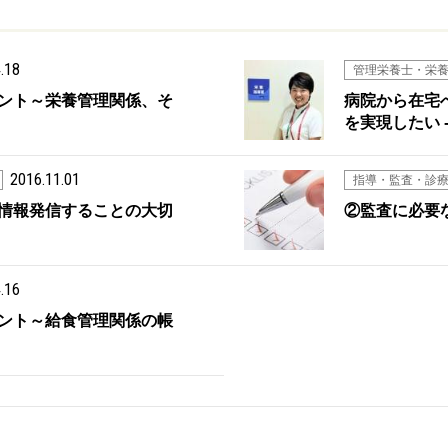
.18
管理栄養士・栄
ント～栄養管理関係、そ
病院から在宅
を実現したい 
2016.11.01
指導・監査・診
情報発信することの大切
②監査に必要
.16
ント～給食管理関係の帳