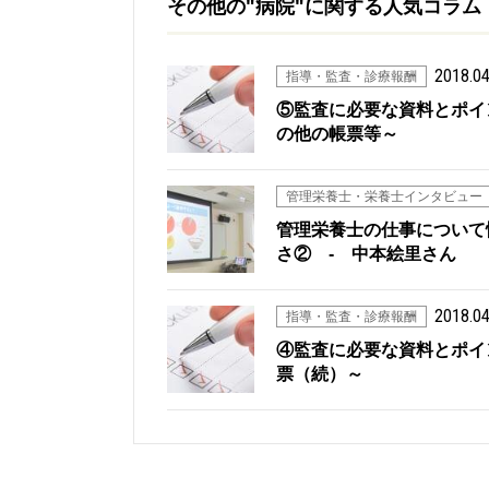
その他の"病院"に関する人気コラム
2018.04
指導・監査・診療報酬
⑤監査に必要な資料とポイ
の他の帳票等～
管理栄養士・栄養士インタビュー
管理栄養士の仕事について
さ② - 中本絵里さん
2018.04
指導・監査・診療報酬
④監査に必要な資料とポイ
票（続）～