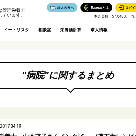
法人の方へ
Eatreatとは
ログイ
は管理栄養士
しています。
本会員数 57,048人 管
イートリスタ
相談室
栄養価計算
求人情報
"
病院
"に関するまとめ
2017.04.19