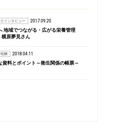
2017.09.20
養士インタビュー
へ 地域でつながる・広がる栄養管理
- 横原夢見さん
2018.04.11
療報酬
な資料とポイント～衛生関係の帳票～