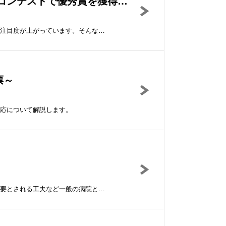
比叡病院 管理栄養士 山本茂子さんインタビュー/嚥下食レシピコンテストで優秀賞を獲得するまで
急激に加速する高齢化に伴い、物を噛む力や飲み込む力の低下した人に提供する嚥下食への注目度が上がっています。そんな中、京都市左京区の比叡病院では、嚥下食に力を入れており、嚥下食メニューコンテストや病態栄養学会でのレシピコンテストをはじめ、多くのレシピコンテストで優秀な成績をおさめています。 比叡病院ではどのような取り組みをおこなっているのか？ 同病院の管理栄養士の山本茂子様にお話をうかがいました。
票～
応について解説します。
精神病院で働く栄養士の方に仕事内容について伺いました。患者さんに寄り添う気持ち、必要とされる工夫など一般の病院と同じ点、異なる点など。