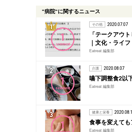
"病院"に関するニュース
2020.07.07
1位
その他
1
「テークアウト
｜文化・ライフ
comment
Eatreat 編集部
2020.08.07
2位
介護
1
嚥下調整食2以下
Eatreat 編集部
comment
2020.08.
3位
健康と栄養
1
食事を変えてもア
Eatreat 編集部