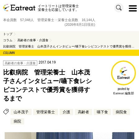
イートリートは管理栄養士
t
栄養士を応援しています。
o
g
g
本会員数 57,048人 管理栄養士・栄養士会員数 16,144人
l
e
(2026年8月1日現在)
n
a
v
トップ
i
コラム
高齢者の食事・介護食
g
a
比叡病院 管理栄養士 山本茂子さんインタビュー/嚥下食レシピコンテストで優秀賞を獲得するまで
t
i
COLUMN
o
n
2017.04.19
高齢者の食事・介護食
比叡病院 管理栄養士 山本茂
子さんインタビュー/嚥下食レシ
ピコンテストで優秀賞を獲得す
posted by
Eatreat 編集部
るまで
山本茂子
管理栄養士
介護
高齢者
嚥下食
病院食
病院