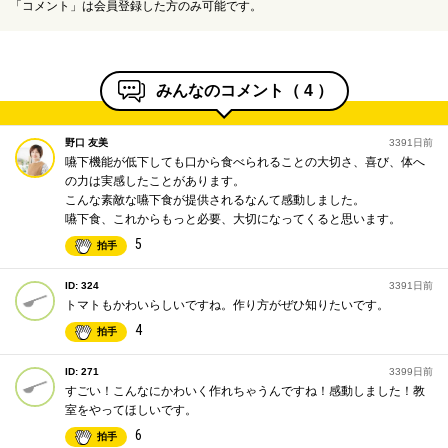
「コメント」は会員登録した方のみ可能です。
みんなのコメント（
4
）
野口 友美
3391日前
嚥下機能が低下しても口から食べられることの大切さ、喜び、体へ
の力は実感したことがあります。
こんな素敵な嚥下食が提供されるなんて感動しました。
嚥下食、これからもっと必要、大切になってくると思います。
5
拍手
ID: 324
3391日前
トマトもかわいらしいですね。作り方がぜひ知りたいです。
4
拍手
ID: 271
3399日前
すごい！こんなにかわいく作れちゃうんですね！感動しました！教
室をやってほしいです。
6
拍手