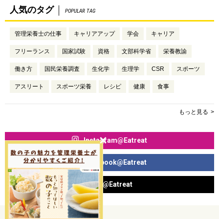
人気のタグ
POPULAR TAG
管理栄養士の仕事
キャリアアップ
学会
キャリア
フリーランス
国家試験
資格
文部科学省
栄養教諭
働き方
国民栄養調査
生化学
生理学
CSR
スポーツ
アスリート
スポーツ栄養
レシピ
健康
食事
もっと見る
Instagram@Eatreat
Facebook@Eatreat
X@Eatreat