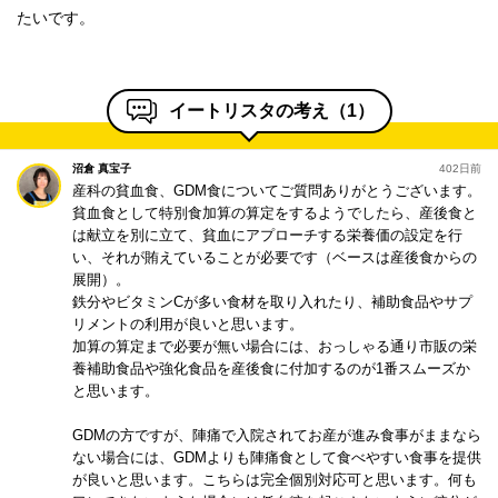
たいです。
イートリスタの考え（
1
）
沼倉 真宝子
402日前
産科の貧血食、GDM食についてご質問ありがとうございます。
貧血食として特別食加算の算定をするようでしたら、産後食と
>
は献立を別に立て、貧血にアプローチする栄養価の設定を行
い、それが賄えていることが必要です（ベースは産後食からの
展開）。
鉄分やビタミンCが多い食材を取り入れたり、補助食品やサプ
リメントの利用が良いと思います。
加算の算定まで必要が無い場合には、おっしゃる通り市販の栄
養補助食品や強化食品を産後食に付加するのが1番スムーズか
と思います。
GDMの方ですが、陣痛で入院されてお産が進み食事がままなら
ない場合には、GDMよりも陣痛食として食べやすい食事を提供
が良いと思います。こちらは完全個別対応可と思います。何も