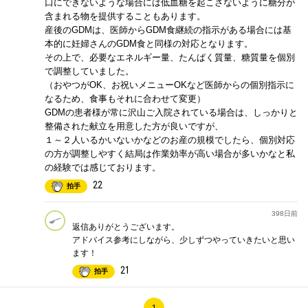
口にできないような場合には低血糖を起こさないように糖分が
含まれる物を提供することもあります。
産後のGDMは、医師からGDM食継続の指示がある場合には基
本的に妊婦さんのGDM食と同様の対応となります。
その上で、必要なエネルギー量、たんぱく質量、糖質量を個別
で調整していました。
（おやつがOK、お祝いメニューOKなど医師からの個別指示に
なるため、食事もそれに合わせて変更）
GDMの患者様が常に沢山ご入院されている場合は、しっかりと
整備された献立を用意した方が良いですが、
１～２人いるかいないかなどのお産の規模でしたら、個別対応
の方が調整しやすく結局は作業効率が高い場合が多いかなと私
の経験では感じております。
22
拍手
398日前
返信ありがとうございます。
アドバイス参考にしながら、少しずつやっていきたいと思い
ます！
21
拍手
1