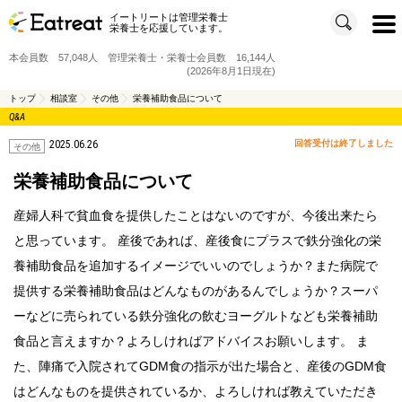
イートリートは管理栄養士
t
栄養士を応援しています。
o
g
g
本会員数 57,048人 管理栄養士・栄養士会員数 16,144人
l
e
(2026年8月1日現在)
n
a
v
トップ
相談室
その他
栄養補助食品について
i
Q&A
g
a
t
2025.06.26
回答受付は終了しました
i
その他
o
n
栄養補助食品について
産婦人科で貧血食を提供したことはないのですが、今後出来たら
と思っています。 産後であれば、産後食にプラスで鉄分強化の栄
養補助食品を追加するイメージでいいのでしょうか？また病院で
提供する栄養補助食品はどんなものがあるんでしょうか？スーパ
ーなどに売られている鉄分強化の飲むヨーグルトなども栄養補助
食品と言えますか？よろしければアドバイスお願いします。 ま
た、陣痛で入院されてGDM食の指示が出た場合と、産後のGDM食
はどんなものを提供されているか、よろしければ教えていただき