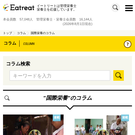
イートリートは管理栄養士
t
栄養士を応援しています。
o
g
g
本会員数 57,048人 管理栄養士・栄養士会員数 16,144人
l
e
(2026年8月1日現在)
n
a
v
トップ
コラム
国際栄養のコラム
i
g
コラム
a
COLUMN
t
i
o
n
コラム検索
"
国際栄養
"のコラム
連載
連載