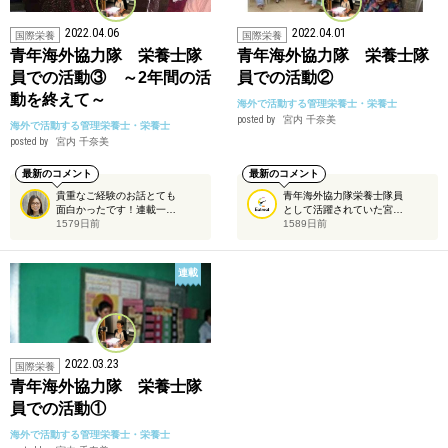
2022.04.06
2022.04.01
国際栄養
国際栄養
青年海外協力隊 栄養士隊
青年海外協力隊 栄養士隊
員での活動③ ～2年間の活
員での活動②
動を終えて～
海外で活動する管理栄養士・栄養士
posted by
宮内 千奈美
海外で活動する管理栄養士・栄養士
posted by
宮内 千奈美
最新のコメント
最新のコメント
貴重なご経験のお話とても
青年海外協力隊栄養士隊員
面白かったです！連載一…
として活躍されていた宮…
1579日前
1589日前
連載
2022.03.23
国際栄養
青年海外協力隊 栄養士隊
員での活動①
海外で活動する管理栄養士・栄養士