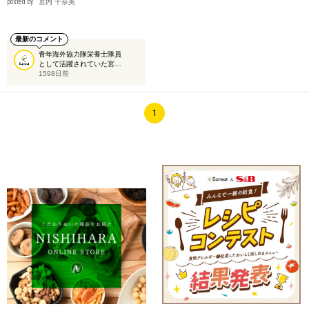
posted by
宮内 千奈美
最新のコメント
青年海外協力隊栄養士隊員
として活躍されていた宮…
1598日前
1