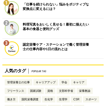
1
「仕事を続けられない」悩みをポジティブな
変換点に変えるには？
2
料理写真をおいしく見せる！最初に揃えたい
基本の食器と便利グッズ
3
認定栄養ケア・ステーションで働く管理栄養
士の仕事内容や1日の流れとは
人気のタグ
POPULAR TAG
管理栄養士の仕事
キャリアアップ
学会
キャリア
フリーランス
国家試験
資格
文部科学省
栄養教諭
働き方
国民栄養調査
生化学
生理学
CSR
スポーツ