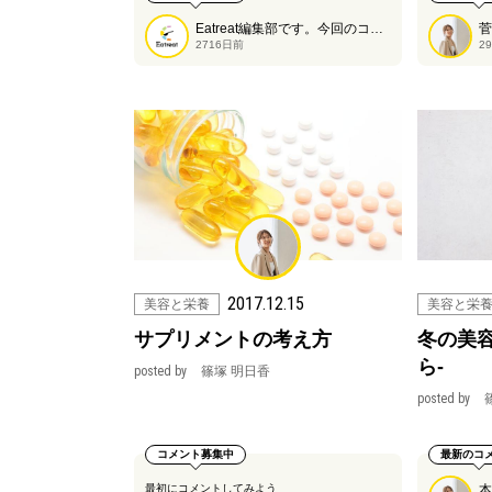
Eatreat編集部です。今回のコラムはアンチエイジング食です。
2716日前
2
2017.12.15
美容と栄養
美容と栄
サプリメントの考え方
冬の美
ら-
posted by
篠塚 明日香
posted by
コメント募集中
最新のコ
最初にコメントしてみよう