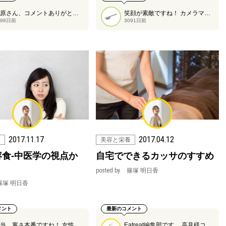
菅原さん、コメントありがとうございます！ サプリメントに限らずですが、これからはますます消費者が選ぶ力をつける必要がありますよね。
笑顔が素敵ですね！ カメラマンのポーズがかっこいいです。
998日前
3091日前
2017.11.17
2017.04.12
養
美容と栄養
容食-中医学の視点か
自宅でできるカッサのすすめ
posted by
篠塚 明日香
篠塚 明日香
メント
最新のコメント
本当、寒さ本番ですね！ 女性にとって鉄対策は重要ですよね。 しかしミネラルはビタミンとは違って、量を摂ればいいという単純なものではないのが難しいと感じます。
Eatreat編集部です。 高見様コメントありがとうございます。ぜひぜひ5分だけでも。編集部の面々も挑戦してみたのですが、カッサを使うととても楽です。