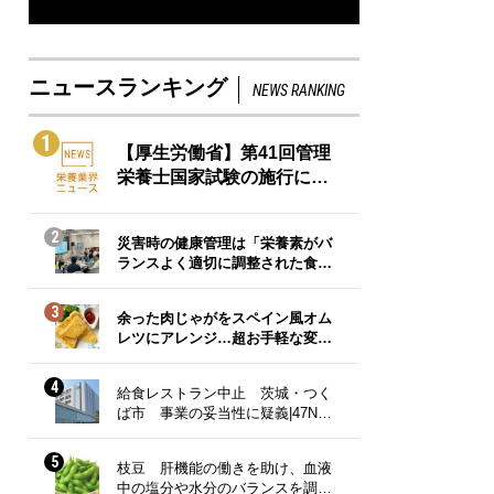
ニュースランキング
NEWS RANKING
1
【厚生労働省】第41回管理
栄養士国家試験の施行に…
2
災害時の健康管理は「栄養素がバ
ランスよく適切に調整された食…
3
余った肉じゃがをスペイン風オム
レツにアレンジ…超お手軽な変…
4
給食レストラン中止 茨城・つく
ば市 事業の妥当性に疑義|47N…
5
枝豆 肝機能の働きを助け、血液
中の塩分や水分のバランスを調…