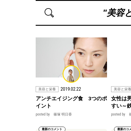
"
美容
2019.02.22
美容と栄養
美容と栄
アンチエイジング食 3つのポ
女性は
イント
すい～
posted by
篠塚 明日香
posted by
最新のコメント
最新のコ