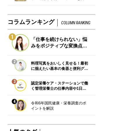
コラムランキング
COLUMN RANKING
1
「仕事を続けられない」悩
みをポジティブな変換点…
2
料理写真をおいしく見せる！最初
に揃えたい基本の食器と便利グ…
3
認定栄養ケア・ステーションで働
く管理栄養士の仕事内容や1日…
4
令和6年国民健康・栄養調査のポ
イントを解説