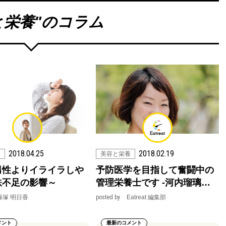
と栄養
"のコラム
2018.04.25
2018.02.19
養
美容と栄養
男性よりイライラしや
予防医学を目指して奮闘中の
鉄不足の影響～
管理栄養士です -河内瑠璃…
篠塚 明日香
posted by
Eatreat 編集部
メント
最新のコメント