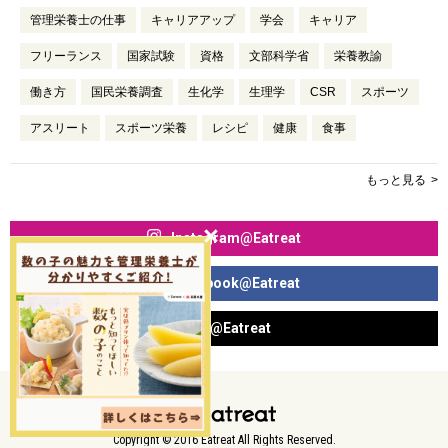
管理栄養士の仕事
キャリアアップ
学会
キャリア
フリーランス
国家試験
資格
文部科学省
栄養教諭
働き方
国民栄養調査
生化学
生理学
CSR
スポーツ
アスリート
スポーツ栄養
レシピ
健康
食事
もっと見る
Instagram@Eatreat
Facebook@Eatreat
X@Eatreat
Copyright © 2016 Eatreat All Rights Reserved.