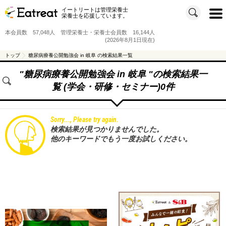
イートリートは管理栄養士
t
栄養士を応援しています。
o
g
g
本会員数 57,048人 管理栄養士・栄養士会員数 16,144人
l
e
(2026年8月1日現在)
n
a
v
トップ
糖尿病療養公開勉強会 in 岐阜 の検索結果一覧
i
g
a
"
糖尿病療養公開勉強会 in 岐阜
"の検索結果一
t
i
覧 (学会・研修・セミナー)0件
o
n
Sorry..., Please try again.
検索結果が見つかりませんでした。
他のキーワードでもう一度お試しください。