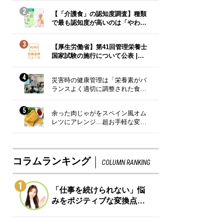
2
【「介護食」の認知度調査】種類
で最も認知度が高いのは「やわ…
3
【厚生労働省】第41回管理栄養士
国家試験の施行について公表 |…
4
災害時の健康管理は「栄養素がバ
ランスよく適切に調整された食…
5
余った肉じゃがをスペイン風オム
レツにアレンジ…超お手軽な変…
コラムランキング
COLUMN RANKING
1
「仕事を続けられない」悩
みをポジティブな変換点…