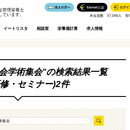
法人の方へ
Eatreatとは
ログイ
は管理栄養士
しています。
本会員数 57,048人 管
イートリスタ
相談室
栄養価計算
求人情報
学会学術集会
"の検索結果一覧
研修・セミナー)2件