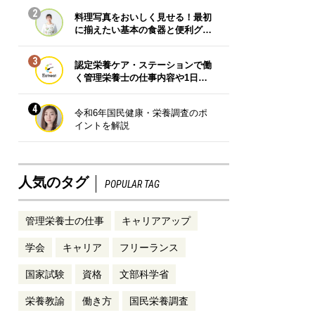
2
料理写真をおいしく見せる！最初
に揃えたい基本の食器と便利グ…
3
認定栄養ケア・ステーションで働
く管理栄養士の仕事内容や1日…
4
令和6年国民健康・栄養調査のポ
イントを解説
人気のタグ
POPULAR TAG
管理栄養士の仕事
キャリアアップ
学会
キャリア
フリーランス
国家試験
資格
文部科学省
栄養教諭
働き方
国民栄養調査