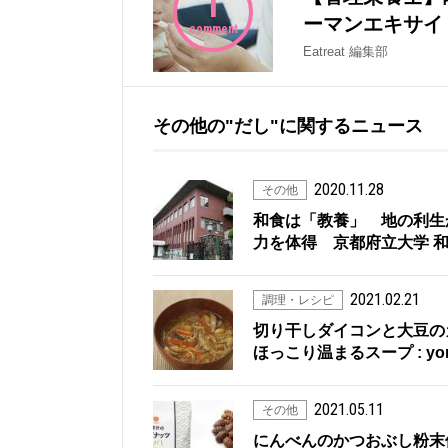
1
ーマンエキサイト(
comment
Eatreat 編集部
その他の"だし"に関するニュース
2020.11.28
その他
和食は「教養」 地の利生
力を体得 京都府立大学 和食文
2021.02.21
調理・レシピ
切り干しダイコンと大豆の
ほっこり温まるスープ : yo
2021.05.11
その他
にんべんのかつおぶし粉末