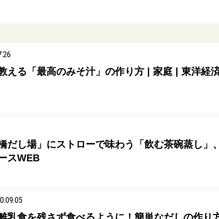
7.26
える「最高のみそ汁」の作り方 | 家庭 | 東洋経済
橋だし場」にストローで味わう「飲む茶碗蒸し」
ースWEB
0.09.05
離乳食を残さず食べるように！簡単なだしの作り方＆使