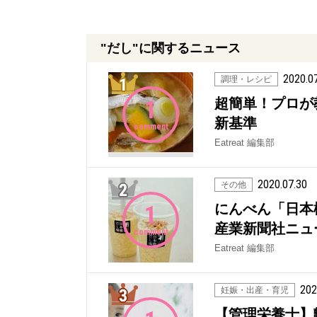
"だし"に関するニュース
2020.0
1位
調理・レシピ
1
超簡単！プロが教
新基準
comment
Eatreat 編集部
2020.07.30
2位
その他
1
にんべん「日本
産業新聞社ニュ
comment
Eatreat 編集部
202
3位
妊娠・出産・育児
【管理栄養士】