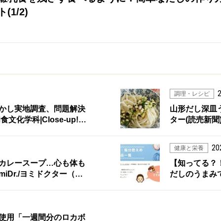
1/2)
2
調理・レシピ
かし実地調査、問題解決
山形だし深皿う
化学科|Close-up!…
ター(読売新聞
20
健康と栄養
カレースープ…心も体も
【知ってる？
miDr./ヨミドクター（…
だしのうまみで
使用「一週間分のロカボ