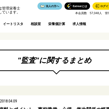
法人の方へ
Eatreatとは
ログイ
は管理栄養士
しています。
本会員数 57,048人 管
イートリスタ
相談室
栄養価計算
求人情報
"
監査
"に関するまとめ
2018.04.09