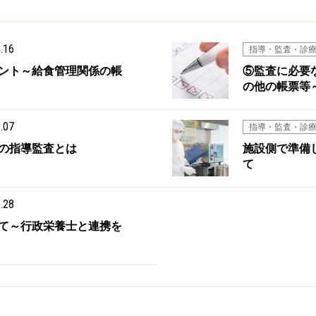
.16
指導・監査・診
ント～給食管理関係の帳
⑤監査に必要
の他の帳票等
.07
指導・監査・診
の指導監査とは
施設側で準備
て
.28
て～行政栄養士と連携を