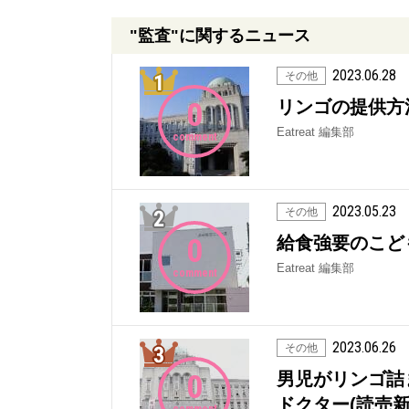
"監査"に関するニュース
2023.06.28
1位
その他
0
リンゴの提供方法
Eatreat 編集部
comment
2023.05.23
2位
その他
0
給食強要のこど
Eatreat 編集部
comment
2023.06.26
3位
その他
0
男児がリンゴ詰
ドクター(読売新