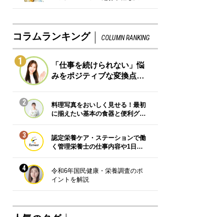
コラムランキング
COLUMN RANKING
1
「仕事を続けられない」悩
みをポジティブな変換点…
2
料理写真をおいしく見せる！最初
に揃えたい基本の食器と便利グ…
3
認定栄養ケア・ステーションで働
く管理栄養士の仕事内容や1日…
4
令和6年国民健康・栄養調査のポ
イントを解説