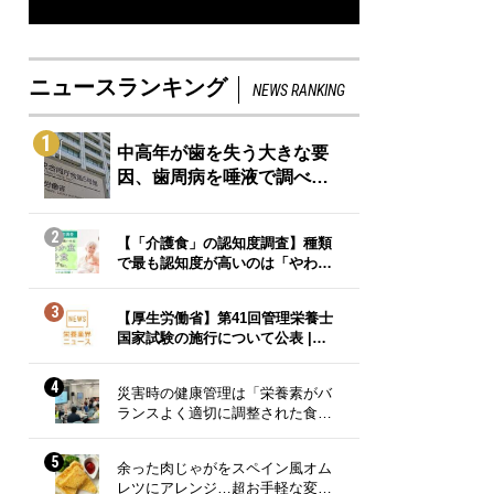
ニュースランキング
NEWS RANKING
1
中高年が歯を失う大きな要
因、歯周病を唾液で調べ…
2
【「介護食」の認知度調査】種類
で最も認知度が高いのは「やわ…
3
【厚生労働省】第41回管理栄養士
国家試験の施行について公表 |…
4
災害時の健康管理は「栄養素がバ
ランスよく適切に調整された食…
5
余った肉じゃがをスペイン風オム
レツにアレンジ…超お手軽な変…