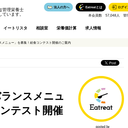
法人の方へ
Eatreatとは
ログイ
は管理栄養士
しています。
本会員数 57,048人 管
イートリスタ
相談室
栄養価計算
求人情報
スメニュー」を募集！給食コンテスト開催のご案内
バランスメニュ
コンテスト開催
posted by