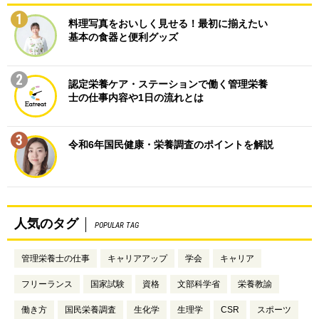
1
料理写真をおいしく見せる！最初に揃えたい
基本の食器と便利グッズ
2
認定栄養ケア・ステーションで働く管理栄養
士の仕事内容や1日の流れとは
3
令和6年国民健康・栄養調査のポイントを解説
人気のタグ
POPULAR TAG
管理栄養士の仕事
キャリアアップ
学会
キャリア
フリーランス
国家試験
資格
文部科学省
栄養教諭
働き方
国民栄養調査
生化学
生理学
CSR
スポーツ