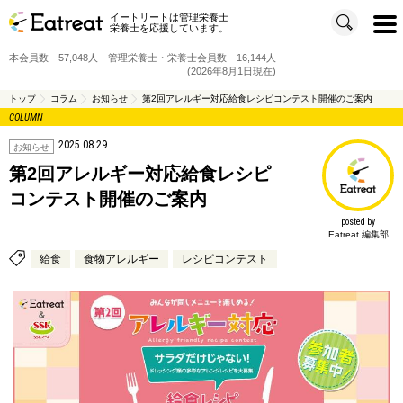
イートリートは管理栄養士
t
栄養士を応援しています。
o
g
g
本会員数 57,048人 管理栄養士・栄養士会員数 16,144人
l
e
(2026年8月1日現在)
n
a
v
トップ
コラム
お知らせ
第2回アレルギー対応給食レシピコンテスト開催のご案内
i
COLUMN
g
a
t
2025.08.29
i
お知らせ
o
n
第2回アレルギー対応給食レシピ
コンテスト開催のご案内
posted by
Eatreat 編集部
給食
食物アレルギー
レシピコンテスト