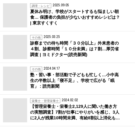
2025.09.05
調理・レシピ
夏休み明け、学校がスタートするも悩ましい朝
食… 保護者の負担が少ないおすすめレシピは？
| 東京すくすく
2025.03.25
その他
診察までの待ち時間「３０分以上」外来患者の
４割、診察時間「１０分未満」は７割…厚労省
調査 | ヨミドクター(読売新聞)
2024.04.17
その他
塾・習い事・部活動で子どもも忙しく…小中高
生の半数以上「寝不足」、学校で広がる「眠
育」 : 読売新聞
2024.02.02
栄養士・管理栄養士
【管理栄養士・栄養士2,129人に聞いた働き方
の実態調査】7割が仕事にやりがいを感じ、3人
に2人が残業10時間未満、有給8割以上消化も…