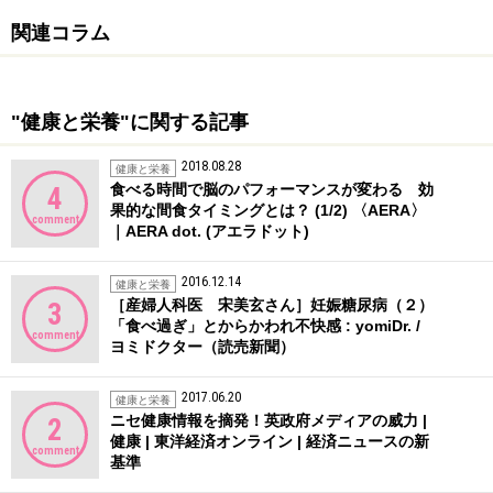
関連コラム
"健康と栄養"に関する記事
2018.08.28
健康と栄養
食べる時間で脳のパフォーマンスが変わる 効
4
果的な間食タイミングとは？ (1/2) 〈AERA〉
comment
｜AERA dot. (アエラドット)
2016.12.14
健康と栄養
［産婦人科医 宋美玄さん］妊娠糖尿病（２）
3
「食べ過ぎ」とからかわれ不快感 : yomiDr. /
comment
ヨミドクター（読売新聞）
2017.06.20
健康と栄養
ニセ健康情報を摘発！英政府メディアの威力 |
2
健康 | 東洋経済オンライン | 経済ニュースの新
comment
基準