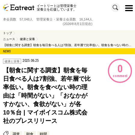
イートリートは管理栄養士
t
栄養士を応援しています。
o
g
g
本会員数 57,048人 管理栄養士・栄養士会員数 16,144人
l
e
(2026年8月1日現在)
n
a
v
トップ
i
ニュース
健康と栄養
g
a
【朝食に関する調査】朝食を毎日食べる人は7割強、若年層で比率低い。朝食を食べない時の理由は「時間がない」「おなかがすかない、食欲がない」が各10％台 | マイボイスコム株式会社のプレスリリース
t
i
NEWS
o
n
2025.06.25
健康と栄養
0
【朝食に関する調査】朝食を毎
comment
日食べる人は7割強、若年層で比
率低い。朝食を食べない時の理
由は「時間がない」「おなかが
すかない、食欲がない」が各
10％台 | マイボイスコム株式会
社のプレスリリース
調査
朝食
時間