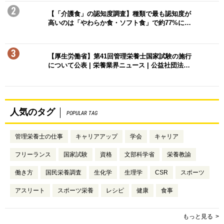
2
【「介護食」の認知度調査】種類で最も認知度が
高いのは「やわらか食・ソフト食」で約77%に…
3
【厚生労働省】第41回管理栄養士国家試験の施行
について公表 | 栄養業界ニュース | 公益社団法…
人気のタグ
POPULAR TAG
管理栄養士の仕事
キャリアアップ
学会
キャリア
フリーランス
国家試験
資格
文部科学省
栄養教諭
働き方
国民栄養調査
生化学
生理学
CSR
スポーツ
アスリート
スポーツ栄養
レシピ
健康
食事
もっと見る