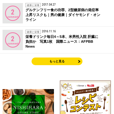
2017.04.27
健康と栄養
グルテンフリー食の功罪、2型糖尿病の発症率
2
上昇リスクも｜男の健康｜ダイヤモンド・オン
comment
ライン
2016.11.16
健康と栄養
栄養ドリンク毎日4～5本、米男性入院 肝臓に
2
負担か 写真1枚 国際ニュース：AFPBB
comment
News
もっと見る