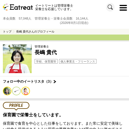
イートリートは管理栄養士
t
栄養士を応援しています。
o
g
g
本会員数 57,048人 管理栄養士・栄養士会員数 16,144人
l
e
(2026年8月1日現在)
n
a
v
トップ
長嶋 貴代さんのプロフィール
i
g
a
t
管理栄養士
i
o
長嶋 貴代
n
学校、保育園等
個人事業主・フリーランス
フォロー中のイートリスタ（3）
PROFILE
保育園で栄養士をしています。
保育園で食育を中心とした仕事をしております。また常に安定で美味し