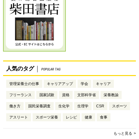
人気のタグ
POPULAR TAG
管理栄養士の仕事
キャリアアップ
学会
キャリア
フリーランス
国家試験
資格
文部科学省
栄養教諭
働き方
国民栄養調査
生化学
生理学
CSR
スポーツ
アスリート
スポーツ栄養
レシピ
健康
食事
もっと見る