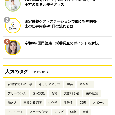
基本の食器と便利グッズ
2
認定栄養ケア・ステーションで働く管理栄養
士の仕事内容や1日の流れとは
3
令和6年国民健康・栄養調査のポイントを解説
人気のタグ
POPULAR TAG
管理栄養士の仕事
キャリアアップ
学会
キャリア
フリーランス
国家試験
資格
文部科学省
栄養教諭
働き方
国民栄養調査
生化学
生理学
CSR
スポーツ
アスリート
スポーツ栄養
レシピ
健康
食事