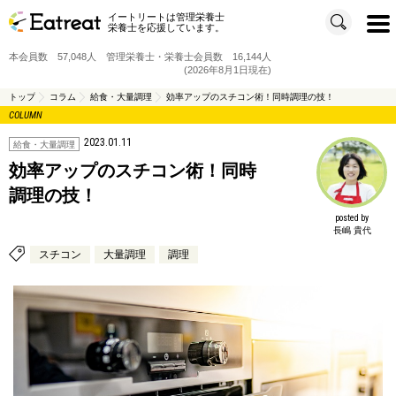
イートリートは管理栄養士
t
栄養士を応援しています。
o
g
g
本会員数 57,048人 管理栄養士・栄養士会員数 16,144人
l
e
(2026年8月1日現在)
n
a
v
トップ
コラム
給食・大量調理
効率アップのスチコン術！同時調理の技！
i
COLUMN
g
a
t
2023.01.11
i
給食・大量調理
o
n
効率アップのスチコン術！同時
調理の技！
posted by
長嶋 貴代
スチコン
大量調理
調理