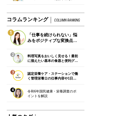
コラムランキング
COLUMN RANKING
1
「仕事を続けられない」悩
みをポジティブな変換点…
2
料理写真をおいしく見せる！最初
に揃えたい基本の食器と便利グ…
3
認定栄養ケア・ステーションで働
く管理栄養士の仕事内容や1日…
4
令和6年国民健康・栄養調査のポ
イントを解説