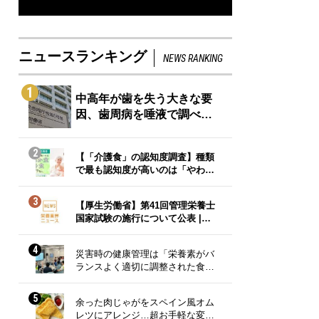
ニュースランキング
NEWS RANKING
1
中高年が歯を失う大きな要
因、歯周病を唾液で調べ…
2
【「介護食」の認知度調査】種類
で最も認知度が高いのは「やわ…
3
【厚生労働省】第41回管理栄養士
国家試験の施行について公表 |…
4
災害時の健康管理は「栄養素がバ
ランスよく適切に調整された食…
5
余った肉じゃがをスペイン風オム
レツにアレンジ…超お手軽な変…