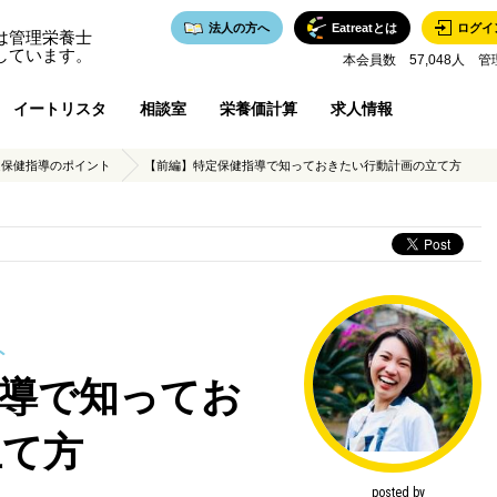
法人の方へ
Eatreatとは
ログイ
は管理栄養士
しています。
本会員数 57,048人 管
イートリスタ
相談室
栄養価計算
求人情報
定保健指導のポイント
【前編】特定保健指導で知っておきたい行動計画の立て方
ト
指導で知ってお
立て方
posted by