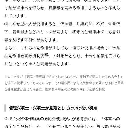
は薬が胃排出を遅らせ、満腹感を高める作用によるものと考えら
れています。
特にやせ型の人が使用すると、低血糖、月経異常、不妊、骨量低
下、筋量減少などのリスクが高まり、将来的な健康維持にも悪影
響を及ぼす可能性があります。
さらに、これらの副作用が生じても、適応外使用の場合は「医薬
※1
品副作用被害救済制度
」の対象外となり、十分な補償を受けら
れないという重大な問題があります。
※１：医薬品（病院・診療所で処方されたものの他、薬局等で購入したものも含む）
を適正に使用したにもかかわらず、その副作用により入院治療が必要になるほど重篤
な健康被害が生じた場合に、医療費や年金などの給付を行う公的な制度
管理栄養士・栄養士が見落としてはいけない視点
GLP-1受容体作動薬の適応外使用が広がる背景には、「体重への
過度なこだわり」や、「やせていることが美しい、自己管理が出