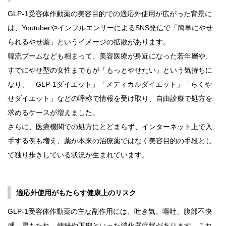
GLP-1受容体作動薬の美容目的での適応外使用が広がった背景に
は、YoutuberやインフルエンサーによるSNS発信で「簡単にやせ
られるやせ薬」というイメージの拡散があります。
韓流ブームなども相まって、美容医療が身近になった若年層や、
すでにやせ型の女性までもが「もっとやせたい」という気持ちに
なり、「GLP-1ダイエット」「メディカルダイエット」「らくや
せダイエット」などの呼称で情報を受け取り、自由診療で処方を
求めるケースが増えました。
さらに、医療機関での処方にとどまらず、インターネット上で入
手する例も増え、薬が本来の治療薬ではなく美容目的の手段とし
て独り歩きしている状況が生まれています。
適応外使用がもたらす健康上のリスク
GLP-1受容体作動薬の主な副作用には、吐き気、嘔吐、腹部不快
感、胃もたれ、便秘や下痢といった消化器症状があります。これ