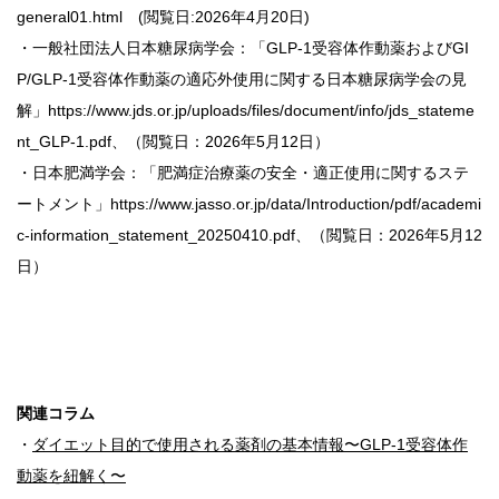
general01.html (閲覧日:2026年4月20日)
・一般社団法人日本糖尿病学会：「GLP-1受容体作動薬およびGI
P/GLP-1受容体作動薬の適応外使用に関する日本糖尿病学会の見
解」https://www.jds.or.jp/uploads/files/document/info/jds_stateme
nt_GLP-1.pdf、（閲覧日：2026年5月12日）
・日本肥満学会：「肥満症治療薬の安全・適正使用に関するステ
ートメント」https://www.jasso.or.jp/data/Introduction/pdf/academi
c-information_statement_20250410.pdf、（閲覧日：2026年5月12
日）
関連コラム
・
ダイエット目的で使用される薬剤の基本情報〜GLP-1受容体作
動薬を紐解く〜