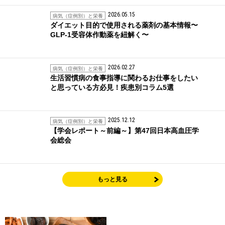
2026.05.15
病気（症例別）と栄養
ダイエット目的で使用される薬剤の基本情報〜
GLP-1受容体作動薬を紐解く〜
2026.02.27
病気（症例別）と栄養
生活習慣病の食事指導に関わるお仕事をしたい
と思っている方必見！疾患別コラム5選
2025.12.12
病気（症例別）と栄養
【学会レポート～前編～】第47回日本高血圧学
会総会
もっと見る