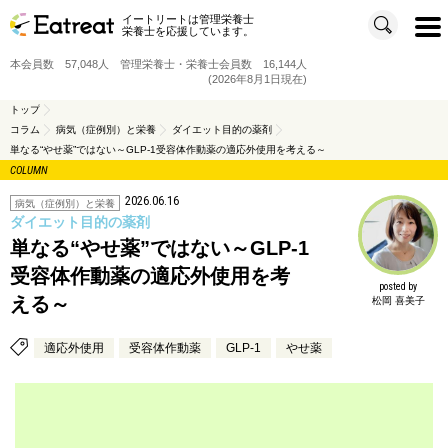
イートリートは管理栄養士
t
栄養士を応援しています。
o
g
g
本会員数 57,048人 管理栄養士・栄養士会員数 16,144人
l
e
(2026年8月1日現在)
n
a
v
トップ
i
コラム
病気（症例別）と栄養
ダイエット目的の薬剤
g
a
単なる“やせ薬”ではない～GLP-1受容体作動薬の適応外使用を考える～
t
i
COLUMN
o
n
2026.06.16
病気（症例別）と栄養
ダイエット目的の薬剤
単なる“やせ薬”ではない～GLP-1
受容体作動薬の適応外使用を考
posted by
える～
松岡 喜美子
適応外使用
受容体作動薬
GLP-1
やせ薬