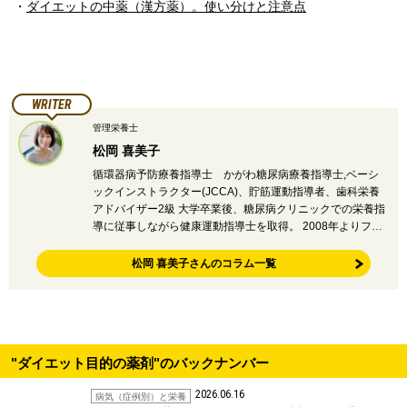
・
ダイエットの中薬（漢方薬）。使い分けと注意点
WRITER
管理栄養士
松岡 喜美子
循環器病予防療養指導士 かがわ糖尿病療養指導士,ベーシ
ックインストラクター(JCCA)、貯筋運動指導者、歯科栄養
アドバイザー2級 大学卒業後、糖尿病クリニックでの栄養指
導に従事しながら健康運動指導士を取得。 2008年よりフ…
松岡 喜美子さんのコラム一覧
"ダイエット目的の薬剤"のバックナンバー
2026.06.16
病気（症例別）と栄養