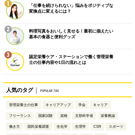
1
「仕事を続けられない」悩みをポジティブな
変換点に変えるには？
2
料理写真をおいしく見せる！最初に揃えたい
基本の食器と便利グッズ
3
認定栄養ケア・ステーションで働く管理栄養
士の仕事内容や1日の流れとは
人気のタグ
POPULAR TAG
管理栄養士の仕事
キャリアアップ
学会
キャリア
フリーランス
国家試験
資格
文部科学省
栄養教諭
働き方
国民栄養調査
生化学
生理学
CSR
スポーツ