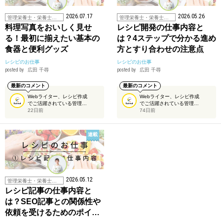
2026.07.17
2026.05.26
管理栄養士・栄養士の仕事
管理栄養士・栄養士の仕事
料理写真をおいしく見せ
レシピ開発の仕事内容と
る！最初に揃えたい基本の
は？4ステップで分かる進め
食器と便利グッズ
方とすり合わせの注意点
レシピのお仕事
レシピのお仕事
posted by
広田 千尋
posted by
広田 千尋
最新のコメント
最新のコメント
Webライター、レシピ作成
Webライター、レシピ作成
でご活躍されている管理…
でご活躍されている管理…
22日前
74日前
連載
2026.05.12
管理栄養士・栄養士の仕事
レシピ記事の仕事内容と
は？SEO記事との関係性や
依頼を受けるためのポイ…